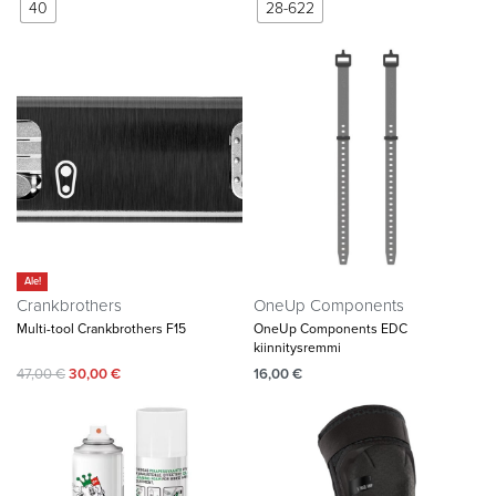
40
28-622
Ale!
Crankbrothers
OneUp Components
Multi-tool Crankbrothers F15
OneUp Components EDC
kiinnitysremmi
47,00
€
30,00
€
16,00
€