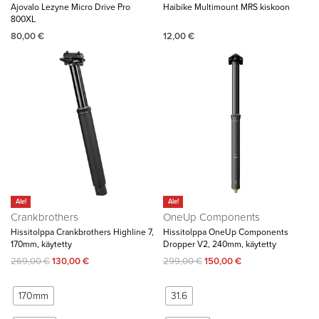
Ajovalo Lezyne Micro Drive Pro
Haibike Multimount MRS kiskoon
800XL
80,00
€
12,00
€
Ale!
Ale!
Crankbrothers
OneUp Components
Hissitolppa Crankbrothers Highline 7,
Hissitolppa OneUp Components
170mm, käytetty
Dropper V2, 240mm, käytetty
269,00
€
130,00
€
299,00
€
150,00
€
170mm
31.6