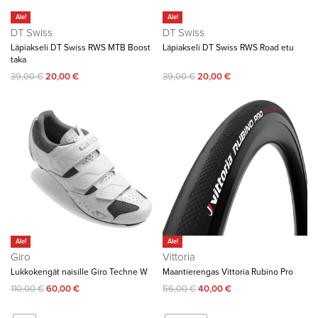
Ale!
Ale!
DT Swiss
DT Swiss
Läpiakseli DT Swiss RWS MTB Boost
Läpiakseli DT Swiss RWS Road etu
taka
39,00
€
20,00
€
39,00
€
20,00
€
Ale!
Ale!
Giro
Vittoria
Lukkokengät naisille Giro Techne W
Maantierengas Vittoria Rubino Pro
110,00
€
60,00
€
56,00
€
40,00
€