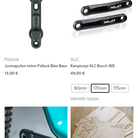
Fidlock
XLC
Juomapullon teline Fidlock Bike Base
Kampisarja XLC Bosch ISIS
13,00
€
49,00
€
165mm
170mm
175mm
Varasto loppu