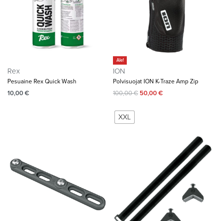
Ale!
Rex
ION
Pesuaine Rex Quick Wash
Polvisuojat ION K-Traze Amp Zip
10,00
€
100,00
€
50,00
€
XXL