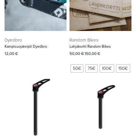
Dyedbro
Random Bikes
Kampisuojateipit Dyedbro
Lahjakortti Random Bikes
12,00
€
50,00
€
150,00
€
50€
75€
100€
150€