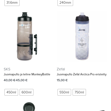
31.6mm
240mm
SKS
Zefal
Juomapullo ja teline MonkeyBottle
Juomapullo Zefal Arctica Pro eristetty
40,00
€
45,00
€
15,00
€
450ml
600ml
550ml
750ml