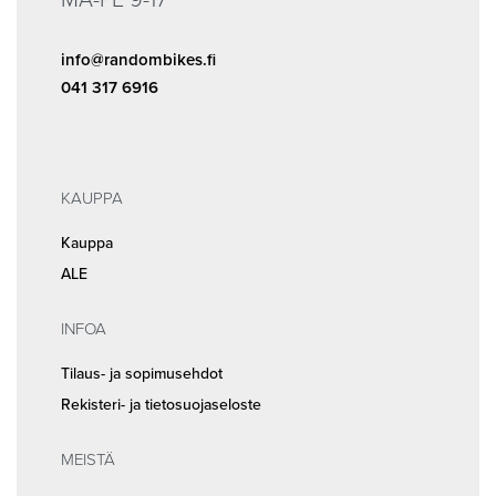
MA-PE 9-17
info@randombikes.fi
041 317 6916
KAUPPA
Kauppa
ALE
INFOA
Tilaus- ja sopimusehdot
Rekisteri- ja tietosuojaseloste
MEISTÄ