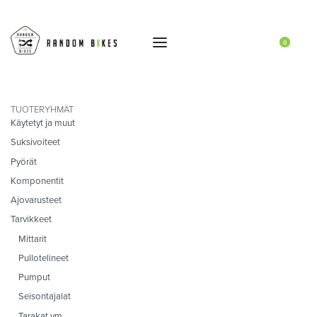
0
TUOTERYHMÄT
Käytetyt ja muut
Suksivoiteet
Pyörät
Komponentit
Ajovarusteet
Tarvikkeet
Mittarit
Pullotelineet
Pumput
Seisontajalat
Tarakat ym