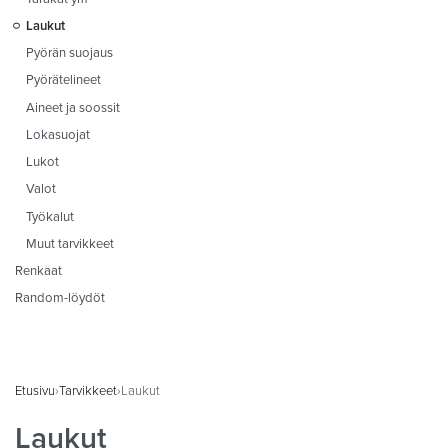
Laukut
Pyörän suojaus
Pyörätelineet
Aineet ja soossit
Lokasuojat
Lukot
Valot
Työkalut
Muut tarvikkeet
Renkaat
Random-löydöt
Etusivu
›
Tarvikkeet
›
Laukut
Laukut