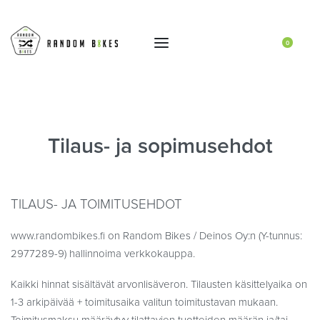
0
Tilaus- ja sopimusehdot
TILAUS- JA TOIMITUSEHDOT
www.randombikes.fi on Random Bikes / Deinos Oy:n (Y-tunnus:
2977289-9) hallinnoima verkkokauppa.
Kaikki hinnat sisältävät arvonlisäveron. Tilausten käsittelyaika on
1-3 arkipäivää + toimitusaika valitun toimitustavan mukaan.