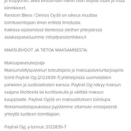
ja etupyörän, sekä kiristämään näihin osiin liittyvät ruuvit ja muut
kiinnikkeet.
Random Bikes / Deinos Oy:llä on oikeus muuttaa
toimitusehtojaan ilman erillistä ilmoitusta.
Kaikissa epäselvissä tilanteissa olethan yhteydessä
asiakaspalveluumme info(at)randombikes.fi
MAKSUEHDOT JA TIETOA MAKSAMISESTA:
Maksupalvelutarjoaja
Maksunvälityspalvelun toteuttajana ja maksupalveluntarjoajana
toimii Paytrail Oyj (2122839-7) yhteistyössä suomalaisten
pankkien ja luottolaitosten kanssa. Paytrail Oyj näkyy maksun
saajana tiliotteella tai korttilaskulla ja välittää maksun
kauppiaalle. Paytrail Oyj:llä on maksulaitoksen toimilupa.
Reklamaatiotapauksissa pyydämme ottamaan ensisijaisesti
yhteyttä tuotteen toimittajaan.
Paytrail Oyj, y-tunnus: 2122839-7