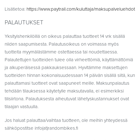
Lisätietoa:
https://www.paytrail.com/kuluttaja/maksupalveluehdot
PALAUTUKSET
Yksityishenkilöillä on oikeus palauttaa tuotteet 14 vrk sisällä
niiden saapumisesta. Palautusoikeus on voimassa myös
tuotteita myymälästämme ostettaessa tai noudettaessa.
Palautettujen tuotteiden tulee olla virheettömiä, käyttämättömiä
ja alkuperäisessä pakkauksessaan. Hyvitämme maksettujen
tuotteiden hinnan kokonaisuudessaan 14 päivän sisällä siitä, kun
palauttamasi tuotteet ovat saapuneet meille. Maksunpalautus
tehdään tilauksessa käytetylle maksutavalla, ei esimerkiksi
tilisiirtona. Palautuksesta aiheutuvat lähetyskustannukset ovat
tilaajan vastuulla.
Jos haluat palauttaa/vaihtaa tuotteen, ole meihin yhteydessä
sähköpostitse info(at)randombikes.fi