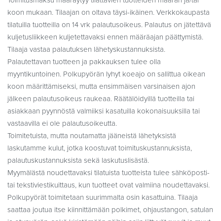
Toimitusmaksu määräytyy tilattavien tuotteiden määrän ja/tai
koon mukaan. Tilaajan on oltava täysi-ikäinen. Verkkokaupasta
tilatuilla tuotteilla on 14 vrk palautusoikeus. Palautus on jätettävä
kuljetusliikkeen kuljetettavaksi ennen määräajan päättymistä.
Tilaaja vastaa palautuksen lähetyskustannuksista.
Palautettavan tuotteen ja pakkauksen tulee olla
myyntikuntoinen. Polkupyörän lyhyt koeajo on sallittua oikean
koon määrittämiseksi, mutta ensimmäisen varsinaisen ajon
jälkeen palautusoikeus raukeaa. Räätälöidyillä tuotteilla tai
asiakkaan pyynnöstä valmiiksi kasatuilla kokonaisuuksilla tai
vastaavilla ei ole palautusoikeutta.
Toimitetuista, mutta noutamatta jääneistä lähetyksistä
laskutamme kulut, jotka koostuvat toimituskustannuksista,
palautuskustannuksista sekä laskutuslisästä.
Myymälästä noudettavaksi tilatuista tuotteista tulee sähköposti-
tai tekstiviestikuittaus, kun tuotteet ovat valmiina noudettavaksi.
Polkupyörät toimitetaan suurimmalta osin kasattuina. Tilaaja
saattaa joutua itse kiinnittämään polkimet, ohjaustangon, satulan