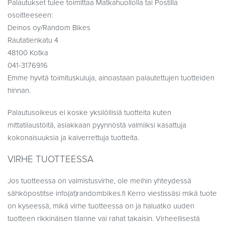
Palautukset tulee toimittaa Matkahuollolla tai Postilla
osoitteeseen:
Deinos oy/Random Bikes
Rautatienkatu 4
48100 Kotka
041-3176916
Emme hyvitä toimituskuluja, ainoastaan palautettujen tuotteiden
hinnan.
Palautusoikeus ei koske yksilöllisiä tuotteita kuten
mittatilaustöitä, asiakkaan pyynnöstä valmiiksi kasattuja
kokonaisuuksia ja kaiverrettuja tuotteita.
VIRHE TUOTTEESSA
Jos tuotteessa on valmistusvirhe, ole meihin yhteydessä
sähköpostitse info(at)randombikes.fi Kerro viestissäsi mikä tuote
on kyseessä, mikä virhe tuotteessa on ja haluatko uuden
tuotteen rikkinäisen tilanne vai rahat takaisin. Virheellisestä