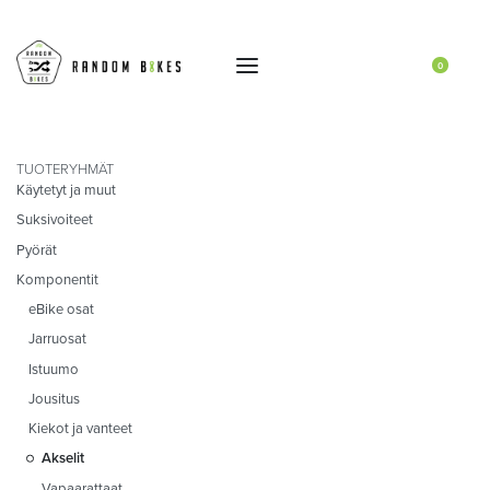
0
TUOTERYHMÄT
Käytetyt ja muut
Suksivoiteet
Pyörät
Komponentit
eBike osat
Jarruosat
Istuumo
Jousitus
Kiekot ja vanteet
Akselit
Vapaarattaat