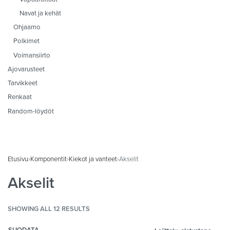
Navat ja kehät
Ohjaamo
Polkimet
Voimansiirto
Ajovarusteet
Tarvikkeet
Renkaat
Random-löydöt
Etusivu
›
Komponentit
›
Kiekot ja vanteet
›
Akselit
Akselit
SHOWING ALL 12 RESULTS
SUODATA