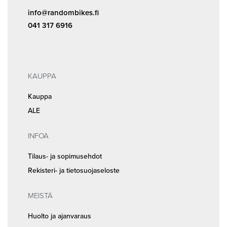
info@randombikes.fi
041 317 6916
KAUPPA
Kauppa
ALE
INFOA
Tilaus- ja sopimusehdot
Rekisteri- ja tietosuojaseloste
MEISTÄ
Huolto ja ajanvaraus