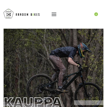
0
KAUPPA