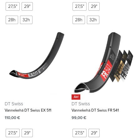
27,5"
29"
27,5"
29"
28h
32h
28h
32h
Ale!
DT Swiss
DT Swiss
Vannekehä DT Swiss EX 511
Vannekehä DT Swiss FR 541
110,00
€
99,00
€
27,5"
29"
27,5"
29"