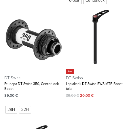
6-bolt
Centerlock
Ale!
DT Swiss
DT Swiss
Etunapa DT Swiss 350, CenterLock,
Läpiakseli DT Swiss RWS MTB Boost
Boost
taka
89,00
€
39,00
€
20,00
€
28H
32H