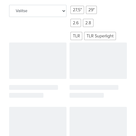
27,5"
29"
2.6
2.8
TLR
TLR Superlight