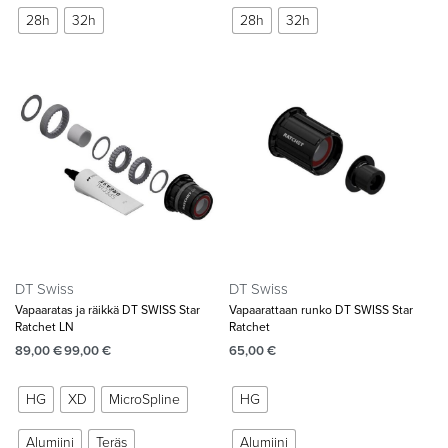
28h
32h
28h
32h
DT Swiss
DT Swiss
Vapaaratas ja räikkä DT SWISS Star
Vapaarattaan runko DT SWISS Star
Ratchet LN
Ratchet
89,00
€
99,00
€
65,00
€
HG
XD
MicroSpline
HG
Alumiini
Teräs
Alumiini