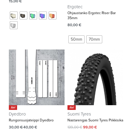
15,00
€
Ergotec
Ohjaustanko Ergotec Riser Bar
35mm‌
80,00
€
50mm
70mm
Ale!
Ale!
Dyedbro
Suomi Tyres
Rungonsuojateippi Dyedbro
Nastarengas Suomi Tyres Piikkisika
30,00
€
40,00
€
139,00
€
99,00
€