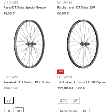
DT Swiss
DT Swiss
Rasva DT Swiss Special Grease
Ratchet-avain DT Swiss EXP
14,00
€
60,00
€
Ale!
DT Swiss
DT Swiss
Takakiekko DT Swiss E 1900 Spline
Takakiekko DT Swiss EX 1700 Spline
299,00
€
399,00
€
450,00
€
29"
27,5"
29"
HG
XD
Microspline
XD