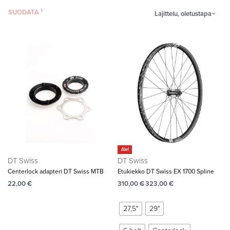
SUODATA
Lajittelu, oletustapa
Ale!
DT Swiss
DT Swiss
Centerlock adapteri DT Swiss MTB
Etukiekko DT Swiss EX 1700 Spline
22,00
€
310,00
€
323,00
€
27,5"
29"