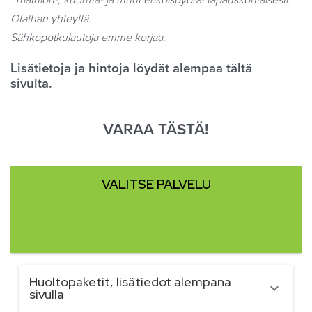
*Triathlon-, kuorma- ja muut erikoispyörät tapauskohtaisesti.
Otathan yhteyttä.
Sähköpotkulautoja emme korjaa.
Lisätietoja ja hintoja löydät alempaa tältä
sivulta.
VARAA TÄSTÄ!