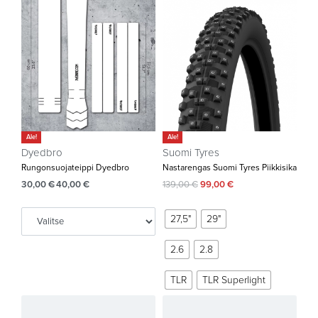
Ale!
Ale!
Dyedbro
Suomi Tyres
Rungonsuojateippi Dyedbro
Nastarengas Suomi Tyres Piikkisika
30,00
€
40,00
€
139,00
€
99,00
€
27,5"
29"
2.6
2.8
TLR
TLR Superlight