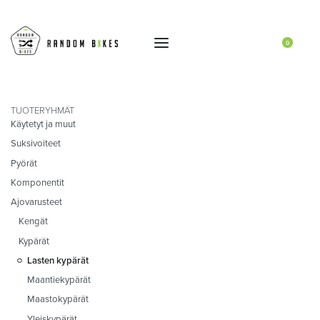
0
TUOTERYHMÄT
Käytetyt ja muut
Suksivoiteet
Pyörät
Komponentit
Ajovarusteet
Kengät
Kypärät
Lasten kypärät
Maantiekypärät
Maastokypärät
Yleiskypärät