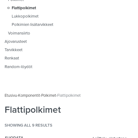
Flattipolkimet
Lukkopolkimet
Polkimien lisätarvikkeet
Voimansiirto
Ajovarusteet
Tarvikkeet
Renkaat
Random-löydöt
Etusivu
›
Komponentit
›
Polkimet
›
Flattipolkimet
Flattipolkimet
SHOWING ALL 9 RESULTS
SUODATA