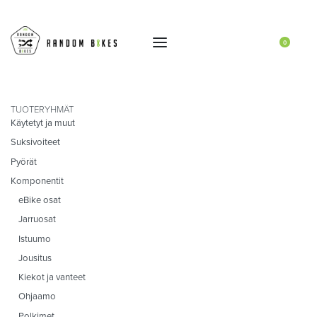
0
TUOTERYHMÄT
Käytetyt ja muut
Suksivoiteet
Pyörät
Komponentit
eBike osat
Jarruosat
Istuumo
Jousitus
Kiekot ja vanteet
Ohjaamo
Polkimet