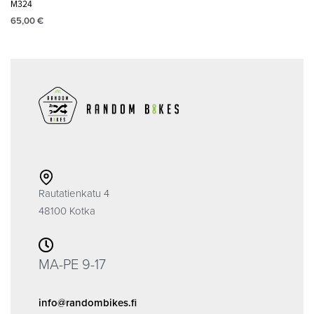
M324
65,00
€
Rautatienkatu 4
48100 Kotka
MA-PE 9-17
info@randombikes.fi