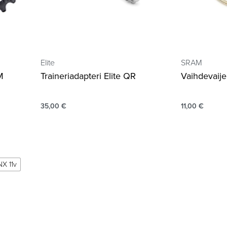
Elite
SRAM
M
Traineriadapteri Elite QR
Vaihdevaij
35,00
€
11,00
€
NX 11v