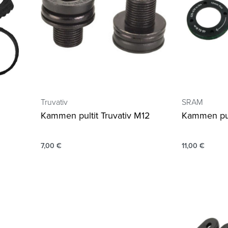
Truvativ
SRAM
Kammen pultit Truvativ M12
Kammen pul
7,00
€
11,00
€