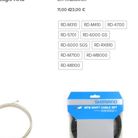
11,00
€
23,00
€
RD-M310
RD-M410
RD-4700
RD-5701
RD-6000 GS
RD-6000 SGS
RD-RX810
RD-M7100
RD-M8000
RD-M8100