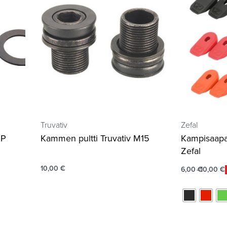
Truvativ
Zefal
XP
Kammen pultti Truvativ M15
Kampisaapa
Zefal
10,00
€
6,00
€
10,00
€