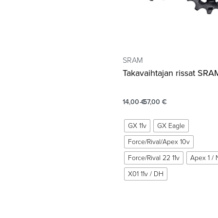
SRAM
Takavaihtajan rissat SRA
14,00
€
57,00
€
GX 11v
GX Eagle
Force/Rival/Apex 10v
Force/Rival 22 11v
Apex 1 / 
X01 11v / DH