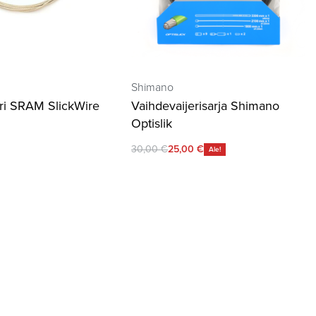
Shimano
eri SRAM SlickWire
Vaihdevaijerisarja Shimano
Optislik
30,00
€
25,00
€
Ale!