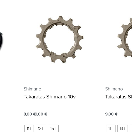
Shimano
Shimano
Takaratas Shimano 10v
Takaratas S
8,00
€
9,00
€
9,00
€
11T
13T
15T
11T
13T