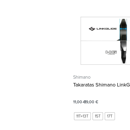
Shimano
Takaratas Shimano LinkG
11,00
€
19,00
€
11T+13T
15T
17T