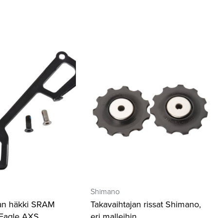
Shimano
jan häkki SRAM
Takavaihtajan rissat Shimano,
Eagle AXS
eri malleihin