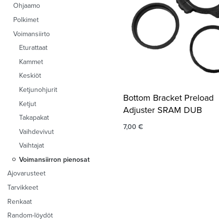
Ohjaamo
Polkimet
Voimansiirto
Eturattaat
Kammet
Keskiöt
Ketjunohjurit
Bottom Bracket Preload
Ketjut
Adjuster SRAM DUB
Takapakat
7,00
€
Vaihdevivut
Vaihtajat
Voimansiirron pienosat
Ajovarusteet
Tarvikkeet
Renkaat
Random-löydöt