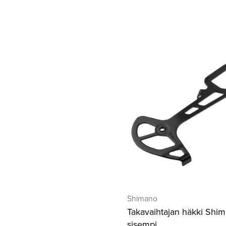
Shimano
Takavaihtajan häkki Shi
sisempi