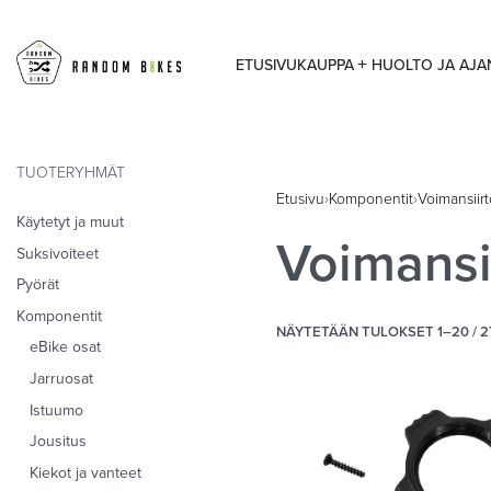
ETUSIVU
KAUPPA
HUOLTO JA AJ
TUOTERYHMÄT
Etusivu
›
Komponentit
›
Voimansiirt
Käytetyt ja muut
Voimansi
Suksivoiteet
Pyörät
Komponentit
NÄYTETÄÄN TULOKSET 1–20 / 2
eBike osat
Jarruosat
Istuumo
Jousitus
Kiekot ja vanteet