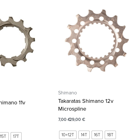
Shimano
Takaratas Shimano 12v
himano 11v
Microspline
7,00
€
29,00
€
10+12T
14T
16T
18T
15T
17T