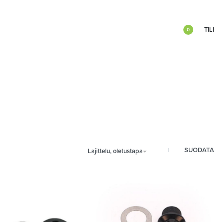
TILI
0
SUODATA
Lajittelu, oletustapa