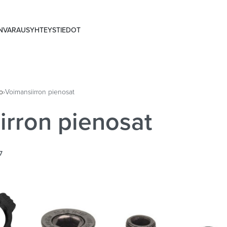
ANVARAUS
YHTEYSTIEDOT
o
›
Voimansiirron pienosat
irron pienosat
7