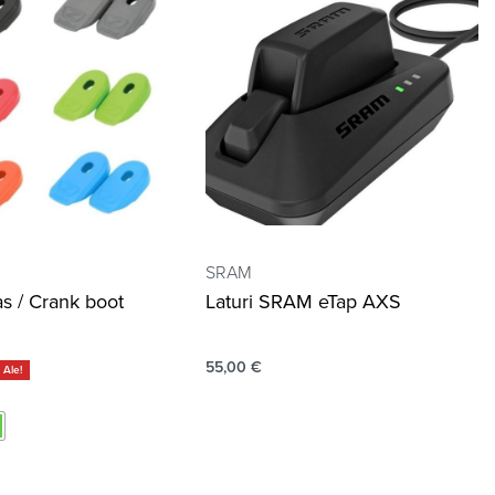
SRAM
s / Crank boot
Laturi SRAM eTap AXS
55,00
€
Ale!