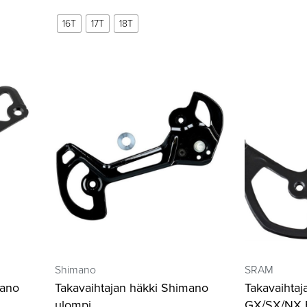
16T
17T
18T
Shimano
SRAM
mano
Takavaihtajan häkki Shimano
Takavaihta
ulompi
GX/SX/NX 