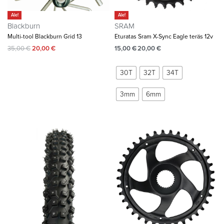
Ale!
Ale!
Blackburn
SRAM
Multi-tool Blackburn Grid 13
Eturatas Sram X-Sync Eagle teräs 12v
35,00
€
20,00
€
15,00
€
20,00
€
30T
32T
34T
3mm
6mm