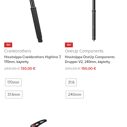
Ale!
Ale!
Crankbrothers
OneUp Components
Hissitolppa Crankbrothers Highline 7,
Hissitolppa OneUp Components
170mm, käytetty
Dropper V2, 240mm, käytetty
269,00
€
130,00
€
299,00
€
150,00
€
170mm
31.6
31.6mm
240mm