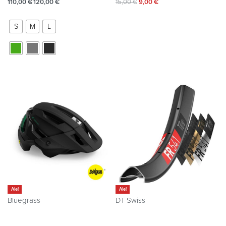
110,00
€
120,00
€
15,00
€
9,00
€
S
M
L
Ale!
Ale!
Bluegrass
DT Swiss
Kypärä Bluegrass Rogue MIPS
Vannekehä DT Swiss FR 541
159,00
€
120,00
€
99,00
€