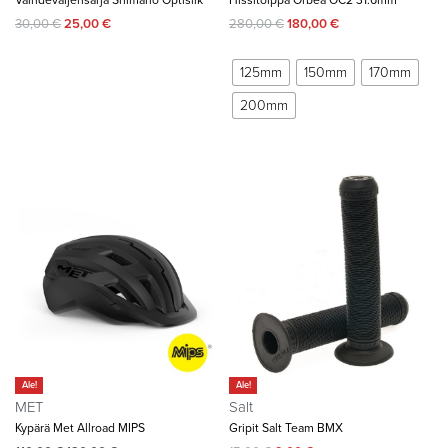
Vaihdevaijerisarja Shimano Optislik
Hissitolppa Orbea OC2 31.6mm
30,00
€
25,00
€
280,00
€
180,00
€
125mm
150mm
170mm
200mm
Ale!
Ale!
MET
Salt
Kypärä Met Allroad MIPS
Gripit Salt Team BMX