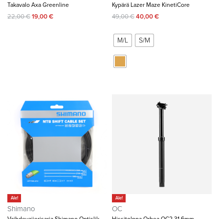
Takavalo Axa Greenline
Kypärä Lazer Maze KinetiCore
22,00
€
19,00
€
49,00
€
40,00
€
M/L
S/M
Ale!
Ale!
Shimano
OC