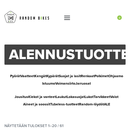
0
ALENNUSTUOTTE
Pyörät
Vaatteet
Kengät
Kypärät
Suojat ja lasit
Renkaat
Polkimet
Ohjaamo
Istuumo
Voimansiirto
Jarruosat
Jousitus
Kiekot ja vanteet
Laukut
Lokasuojat
Lukot
Tarvikkeet
Valot
Aineet ja soossit
Tubeless-tuotteet
Random-löydöt
ALE
NÄYTETÄÄN TULOKSET 1–20 / 61