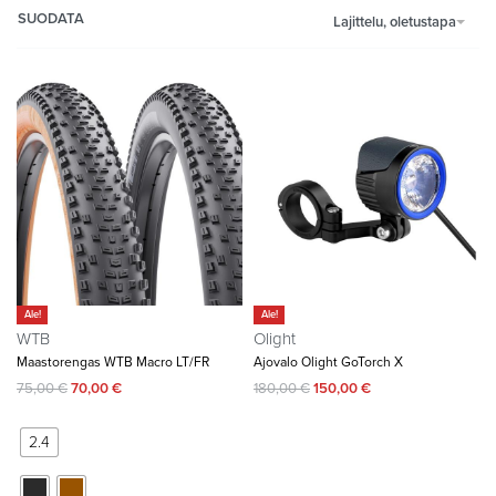
SUODATA
Lajittelu, oletustapa
Ale!
Ale!
WTB
Olight
Maastorengas WTB Macro LT/FR
Ajovalo Olight GoTorch X
75,00
€
70,00
€
180,00
€
150,00
€
2.4