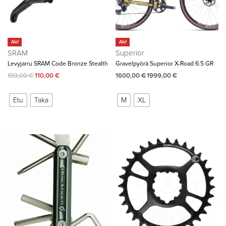
Ale!
Ale!
SRAM
Superior
Levyjarru SRAM Code Bronze Stealth
Gravelpyörä Superior X-Road 6.5 GR
199,00
€
110,00
€
1600,00
€
1999,00
€
Etu
Taka
M
XL