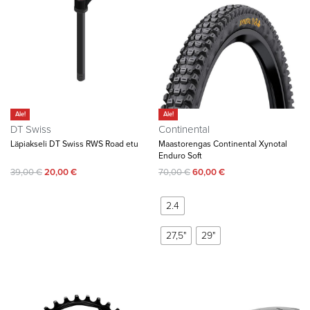
Ale!
Ale!
DT Swiss
Continental
Läpiakseli DT Swiss RWS Road etu
Maastorengas Continental Xynotal
Enduro Soft
39,00
€
20,00
€
70,00
€
60,00
€
2.4
27,5"
29"