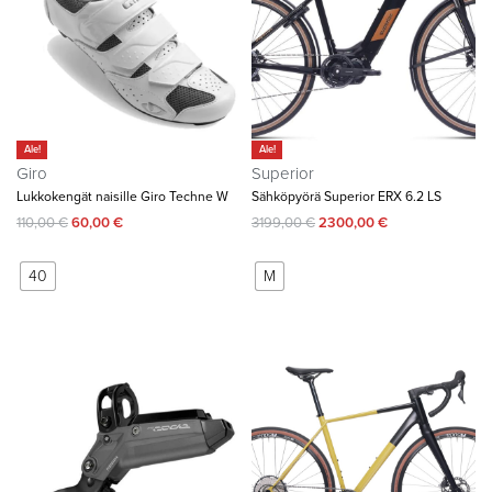
Ale!
Ale!
Giro
Superior
Lukkokengät naisille Giro Techne W
Sähköpyörä Superior ERX 6.2 LS
110,00
€
60,00
€
3199,00
€
2300,00
€
40
M