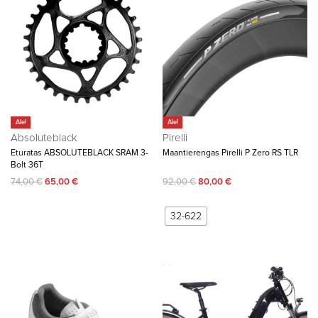
Ale!
Ale!
Absoluteblack
Pirelli
Eturatas ABSOLUTEBLACK SRAM 3-
Maantierengas Pirelli P Zero RS TLR
Bolt 36T
74,00
€
65,00
€
92,00
€
80,00
€
32-622