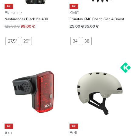
Ale!
Ale!
Black Ice
KMC
Nastarengas Black Ice 400
Eturatas KMC Bosch Gen 4 Boost
123,00
€
99,00
€
25,00
€
35,00
€
27,5"
29"
34
38
Ale!
Ale!
Axa
Bell