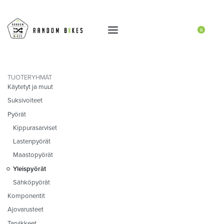
0
TUOTERYHMÄT
Käytetyt ja muut
Suksivoiteet
Pyörät
Kippurasarviset
Lastenpyörät
Maastopyörät
Yleispyörät
Sähköpyörät
Komponentit
Ajovarusteet
Tarvikkeet