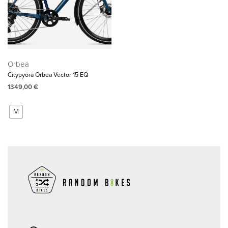
Orbea
Citypyörä Orbea Vector 15 EQ
1349,00
€
M