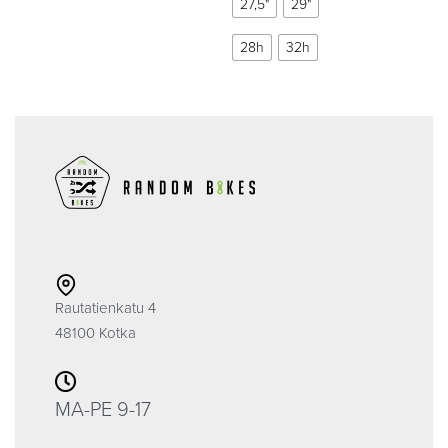
27,5"
29"
28h
32h
Rautatienkatu 4
48100 Kotka
MA-PE 9-17