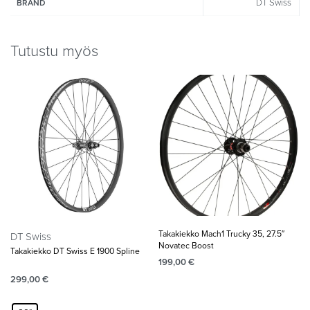
DT Swiss
BRAND
Tutustu myös
Takakiekko Mach1 Trucky 35, 27.5″
DT Swiss
Novatec Boost
Takakiekko DT Swiss E 1900 Spline
199,00
€
299,00
€