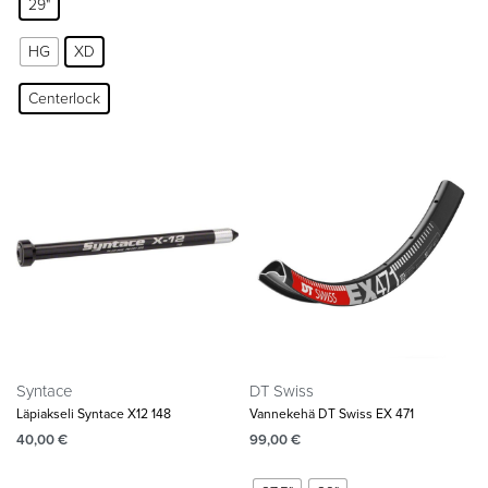
29"
HG
XD
Centerlock
Syntace
DT Swiss
Läpiakseli Syntace X12 148
Vannekehä DT Swiss EX 471
40,00
€
99,00
€