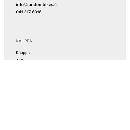
info@randombikes.fi
041 317 6916
KAUPPA
Kauppa
ALE
INFOA
Tilaus- ja sopimusehdot
Rekisteri- ja tietosuojaseloste
MEISTÄ
Huolto ja ajanvaraus
Yhteystiedot