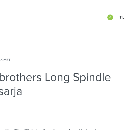
TILI
0
LKIMET
brothers Long Spindle
sarja