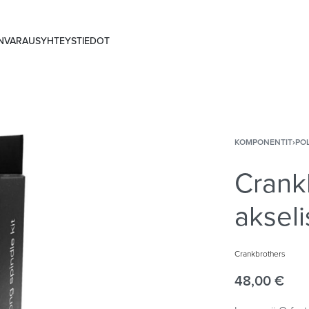
ANVARAUS
YHTEYSTIEDOT
KOMPONENTIT
›
PO
Crank
akseli
Crankbrothers
48,00
€