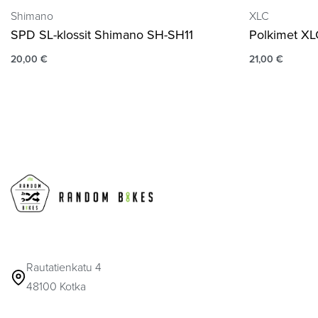
Shimano
XLC
SPD SL-klossit Shimano SH-SH11
Polkimet X
20,00
€
21,00
€
Rautatienkatu 4
48100 Kotka