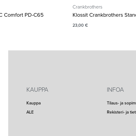
Crankbrothers
LC Comfort PD-C65
Klossit Crankbrothers Stan
23,00
€
KAUPPA
INFOA
Kauppa
Tilaus- ja sopi
ALE
Rekisteri- ja ti