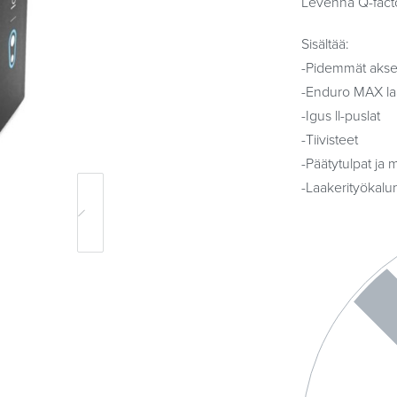
Levennä Q-factor
Sisältää:
-Pidemmät aksel
-Enduro MAX laa
-Igus ll-puslat
-Tiivisteet
-Päätytulpat ja m
-Laakerityökalu