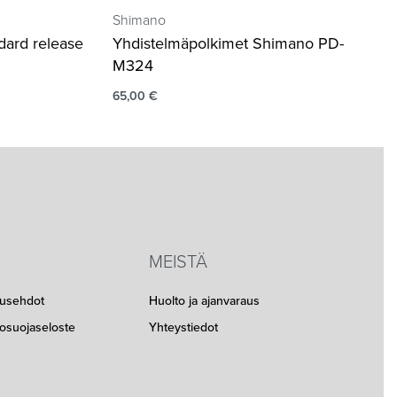
Shimano
dard release
Yhdistelmäpolkimet Shimano PD-
M324
65,00
€
MEISTÄ
musehdot
Huolto ja ajanvaraus
etosuojaseloste
Yhteystiedot