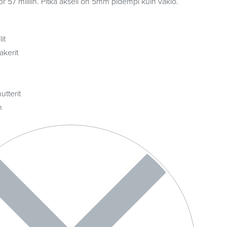
 57 milliin. Pitkä akseli on 5mm pidempi kuin vakio.
it
kerit
utterit
n