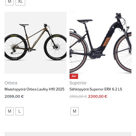
M
XL
Ale!
Orbea
Superior
Maastopyörä Orbea Laufey H10 2025
Sähköpyörä Superior ERX 6.2 LS
2099,00
€
3199,00
€
2300,00
€
M
L
M