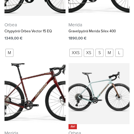
Orbea
Merida
Citypyörä Orbea Vector 15 EQ
Gravelpyörä Merida Silex 400
1349,00
€
1890,00
€
M
XXS
XS
S
M
L
Ale!
Merida
Orbea