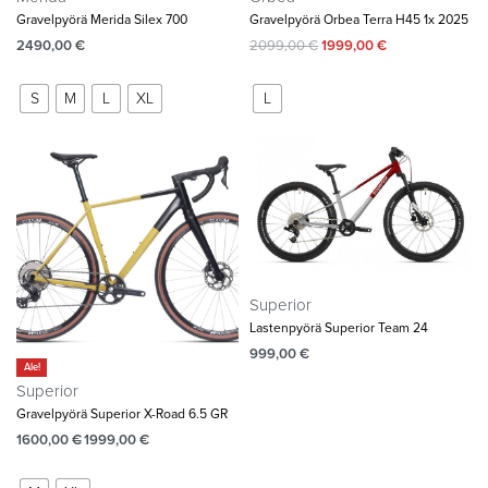
Gravelpyörä Merida Silex 700
Gravelpyörä Orbea Terra H45 1x 2025
2490,00
€
2099,00
€
1999,00
€
S
M
L
XL
L
Superior
Lastenpyörä Superior Team 24
999,00
€
Ale!
Superior
Gravelpyörä Superior X-Road 6.5 GR
1600,00
€
1999,00
€