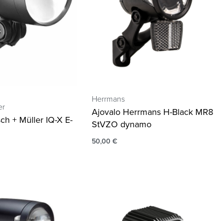
Herrmans
er
Ajovalo Herrmans H-Black MR8
ch + Müller IQ-X E-
StVZO dynamo
O
50,00
€