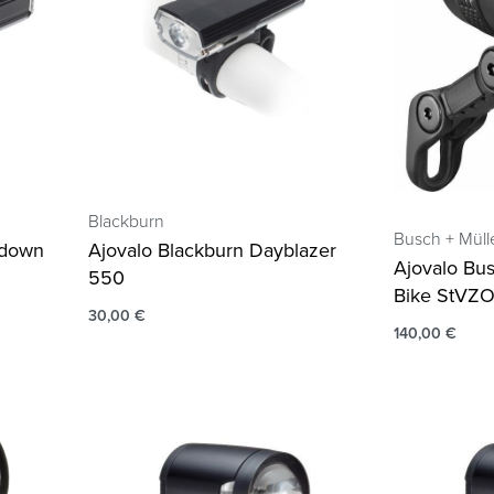
Blackburn
Busch + Müll
tdown
Ajovalo Blackburn Dayblazer
Ajovalo Bus
550
Bike StVZ
30,00
€
140,00
€