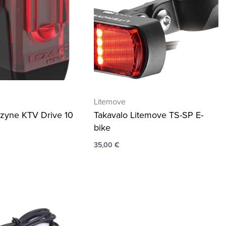
Litemove
ezyne KTV Drive 10
Takavalo Litemove TS-SP E-
bike
35,00
€