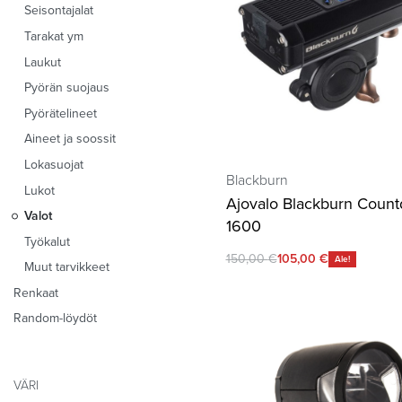
Seisontajalat
Tarakat ym
Laukut
Pyörän suojaus
Pyörätelineet
Aineet ja soossit
Lokasuojat
Blackburn
Lukot
Ajovalo Blackburn Coun
Valot
1600
Työkalut
150,00
€
105,00
€
Ale!
Muut tarvikkeet
Renkaat
Random-löydöt
VÄRI