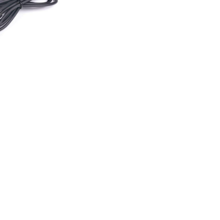
i Light5
Bosch
 System
Yamaha uros
as
Brose