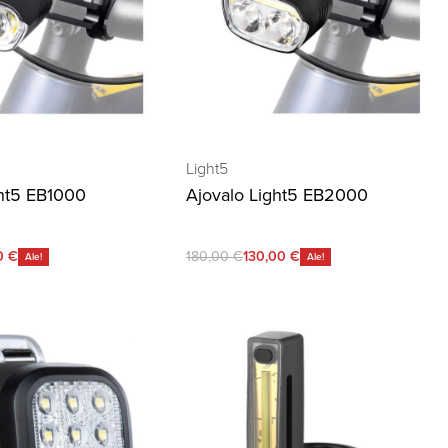
Light5
ght5 EB1000
Ajovalo Light5 EB2000
0
€
180,00
€
130,00
€
Ale!
Ale!