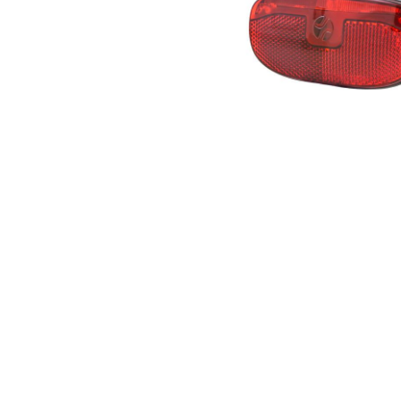
Takavalo tarakkaan Span
Duxo
19,00
€