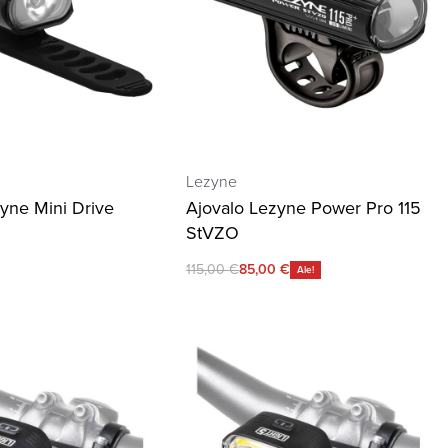
Lezyne
yne Mini Drive
Ajovalo Lezyne Power Pro 115
StVZO
115,00
€
85,00
€
Ale!