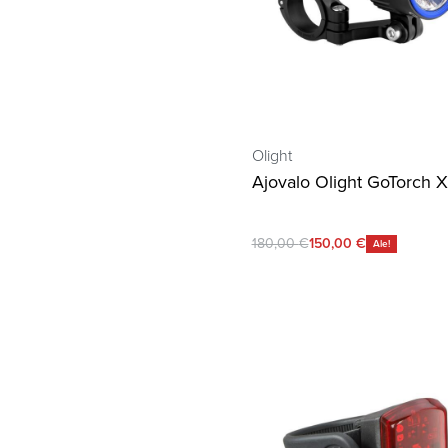
Olight
Ajovalo Olight GoTorch X
180,00
€
150,00
€
Ale!