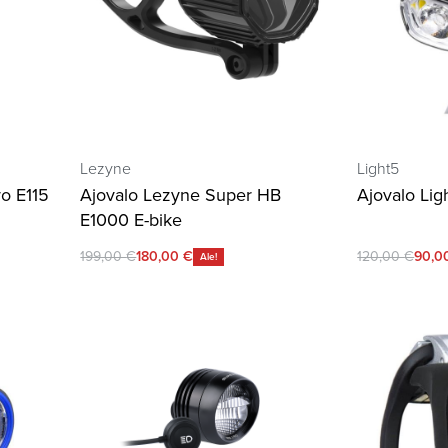
Lezyne
Light5
o E115
Ajovalo Lezyne Super HB
Ajovalo Li
E1000 E-bike
199,00
€
180,00
€
120,00
€
90,0
Ale!