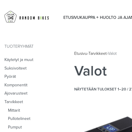
ETUSIVU
KAUPPA
HUOLTO JA AJ
TUOTERYHMÄT
Etusivu
›
Tarvikkeet
›
Valot
Käytetyt ja muut
Valot
Suksivoiteet
Pyörät
Komponentit
NÄYTETÄÄN TULOKSET 1–20 / 2
Ajovarusteet
Tarvikkeet
Mittarit
Pullotelineet
Pumput