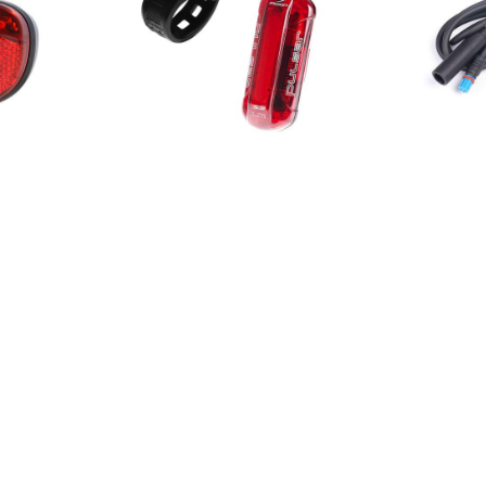
Moon
Light5
Valosetti Moon Nova
Virtakaapel
ninga
100/Pulsar Led
19,00
€
33,00
€
20,00
€
Ale!
Shimano
Bosch Smart
Yamaha naar