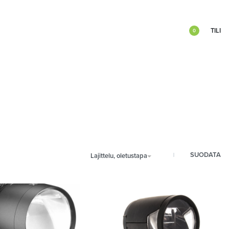
TILI
0
SUODATA
Lajittelu, oletustapa