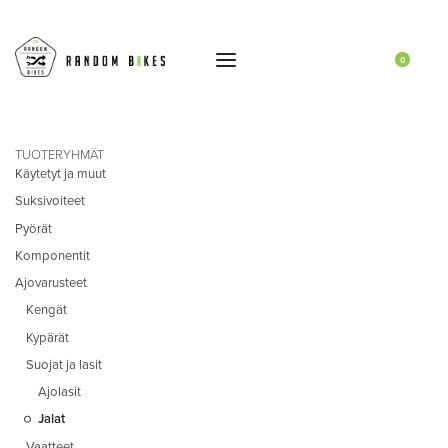
0
TUOTERYHMÄT
Käytetyt ja muut
Suksivoiteet
Pyörät
Komponentit
Ajovarusteet
Kengät
Kypärät
Suojat ja lasit
Ajolasit
Jalat
Vaatteet