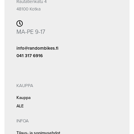
Rautatienkatu 4
48100 Kotka
MA-PE 9-17
info@randombikes.fi
041 317 6916
KAUPPA
Kauppa
ALE
INFOA
Tilaus- ja sopimusehdot