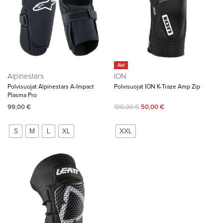
Ale!
Alpinestars
ION
Polvisuojat Alpinestars A-Impact
Polvisuojat ION K-Traze Amp Zip
Plasma Pro
99,00
€
100,00
€
50,00
€
S
M
L
XL
XXL