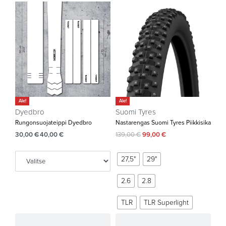
Ale!
Ale!
Dyedbro
Suomi Tyres
Rungonsuojateippi Dyedbro
Nastarengas Suomi Tyres Piikkisika
30,00
€
40,00
€
139,00
€
99,00
€
27,5"
29"
2.6
2.8
TLR
TLR Superlight