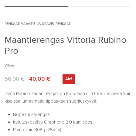
RENKAAT
›
MAANTIE- JA GRAVEL-RENKAAT
Maantierengas Vittoria Rubino
Pro
Vittoria
56,00
€
40,00
€
Ale!
Tämä Rubino-sarjan rengas on kotonaan niin treenilenkeillä kuin
kisoissa, uhraamatta tippaakaan suorituskykyä.
Nopea kisarengas
Kulutuskestävä Graphene 2.0 kumiseos
Paino vain 305g (25mm)