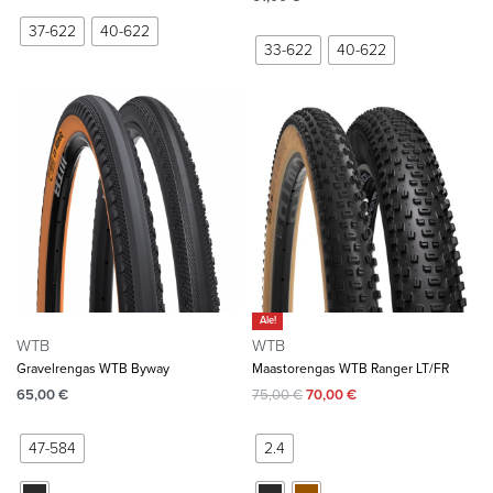
37-622
40-622
33-622
40-622
Ale!
WTB
WTB
Gravelrengas WTB Byway
Maastorengas WTB Ranger LT/FR
65,00
€
75,00
€
70,00
€
47-584
2.4