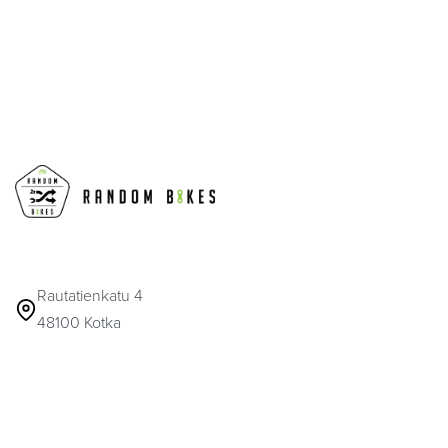
Rautatienkatu 4
48100 Kotka
MA-PE 9-17
info@randombikes.fi