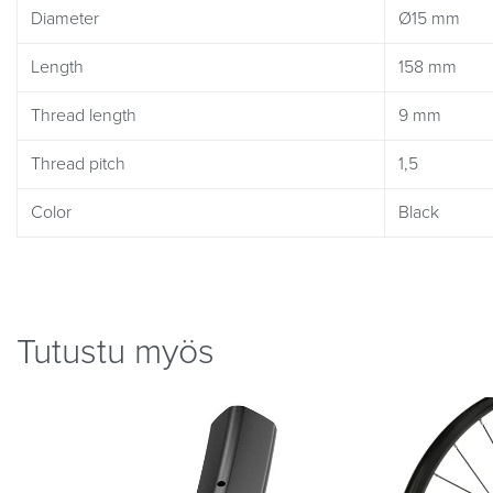
Diameter
Ø15 mm
Length
158 mm
Thread length
9 mm
Thread pitch
1,5
Color
Black
Tutustu myös