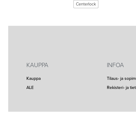
Centerlock
KAUPPA
INFOA
Kauppa
Tilaus- ja sopi
ALE
Rekisteri- ja ti