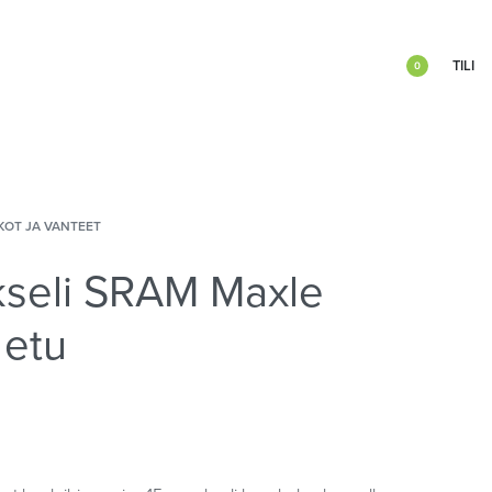
TILI
0
KOT JA VANTEET
kseli SRAM Maxle
 etu