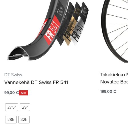
Takakiekko 
DT Swiss
Novatec Boo
Vannekehä DT Swiss FR 541
199,00
€
99,00
€
Ale!
27,5"
29"
28h
32h