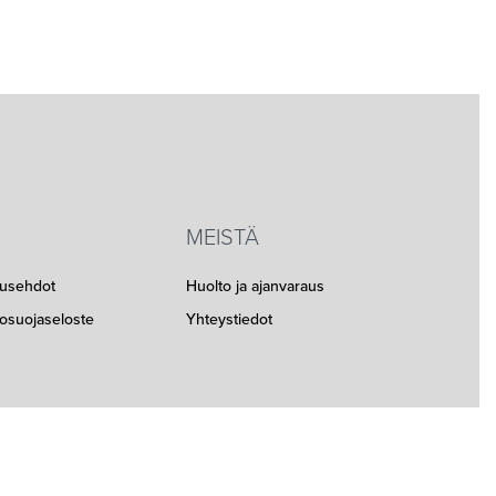
MEISTÄ
musehdot
Huolto ja ajanvaraus
etosuojaseloste
Yhteystiedot