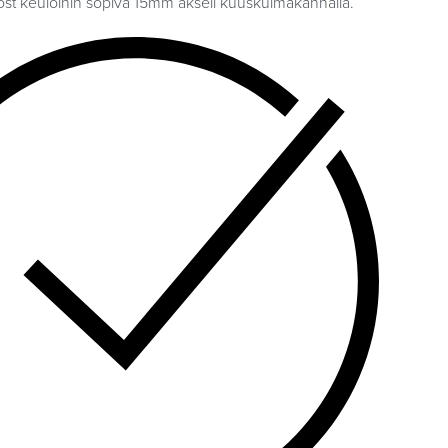
t keuloihin sopiva 15mm akseli kuuskulmakannalla.