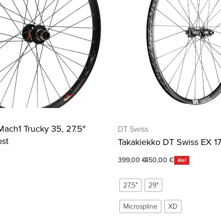
Mach1 Trucky 35, 27.5″
DT Swiss
st
Takakiekko DT Swiss EX 1
399,00
€
450,00
€
Ale!
27,5"
29"
Microspline
XD