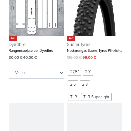
Ale!
Ale!
Dyedbro
Suomi Tyres
Rungonsuojateippi Dyedbro
Nastarengas Suomi Tyres Piikkisika
30,00
€
40,00
€
139,00
€
99,00
€
27,5"
29"
2.6
2.8
TLR
TLR Superlight