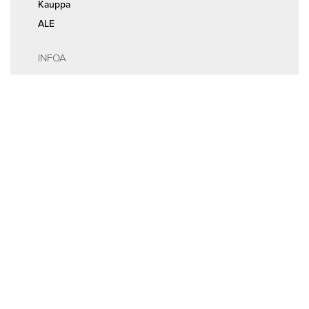
Kauppa
ALE
INFOA
Tilaus- ja sopimusehdot
Rekisteri- ja tietosuojaseloste
MEISTÄ
Huolto ja ajanvaraus
Yhteystiedot
Seuraa meitä somessa
© 2026
Random Bikes