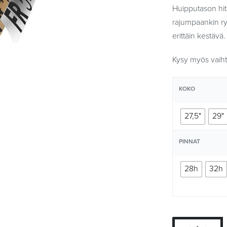
Huipputason hit
rajumpaankin ry
erittäin kestävä.
Kysy myös vaihto
KOKO
27,5"
29"
PINNAT
28h
32h