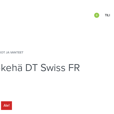
TILI
0
KOT JA VANTEET
kehä DT Swiss FR
Ale!