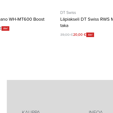
DT Swiss
mano WH-MT600 Boost
Läpiakseli DT Swiss RWS 
taka
€
Ale!
39,00
€
20,00
€
Ale!
KAUPPA
INFOA