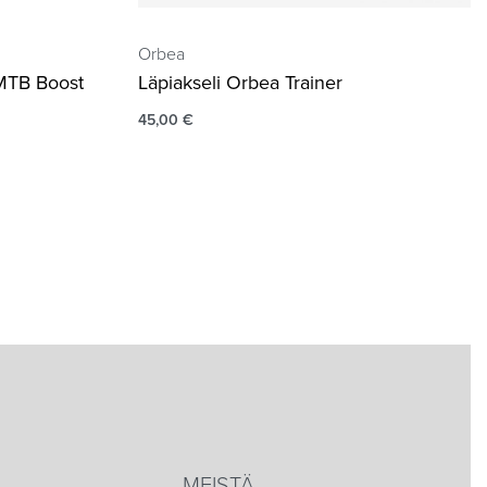
Orbea
MTB Boost
Läpiakseli Orbea Trainer
45,00
€
MEISTÄ