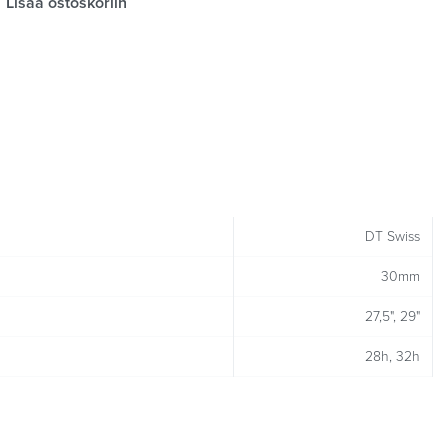
Lisää ostoskoriin
DT Swiss
30mm
27,5", 29"
28h, 32h