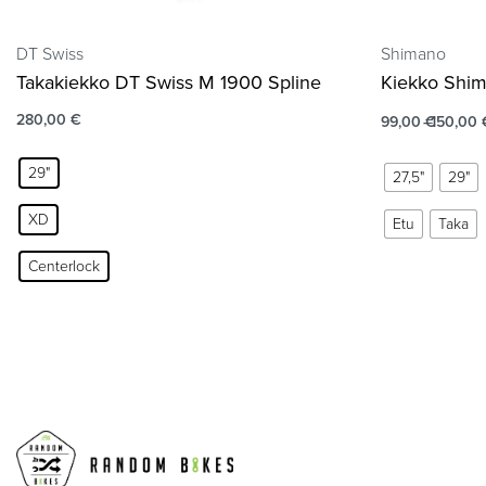
DT Swiss
Shimano
Takakiekko DT Swiss M 1900 Spline
Kiekko Shi
280,00
€
99,00
€
150,00
29"
27,5"
29"
XD
Etu
Taka
Centerlock