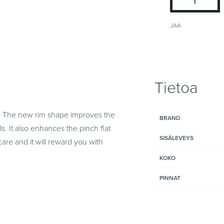
JAA
Tietoa
ast. The new rim shape improves the
BRAND
ls. It also enhances the pinch flat
SISÄLEVEYS
 care and it will reward you with
KOKO
PINNAT