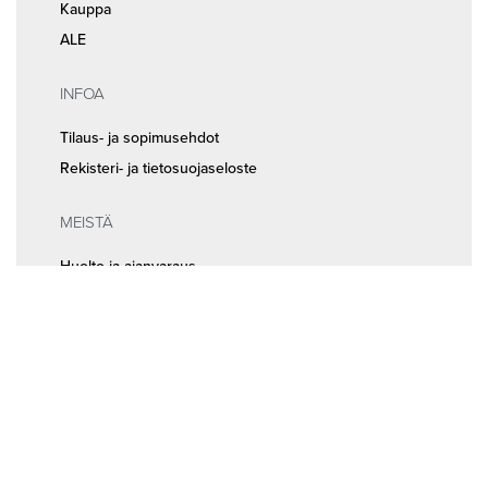
Kauppa
ALE
INFOA
Tilaus- ja sopimusehdot
Rekisteri- ja tietosuojaseloste
MEISTÄ
Huolto ja ajanvaraus
Yhteystiedot
Seuraa meitä somessa
© 2026
Random Bikes