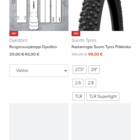
Ale!
Ale!
Dyedbro
Suomi Tyres
Rungonsuojateippi Dyedbro
Nastarengas Suomi Tyres Piikkisika
30,00
€
40,00
€
139,00
€
99,00
€
27,5"
29"
2.6
2.8
TLR
TLR Superlight