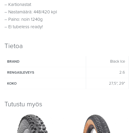
– Kartionastat
– Nastamäärä: 448/420 kpl
– Paino: noin 1240g
– Ei tubeless ready!
Tietoa
Black Ice
BRAND
2.6
RENGASLEVEYS
27,5", 29"
KOKO
Tutustu myös