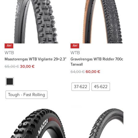
Ale!
Ale!
WTB
WTB
Maastorengas WTB Vigilante 29×2.3″
Gravelrengas WTB Riddler 700c
Tanwall
65,00
€
30,00
€
64,00
€
60,00
€
37-622
45-622
Tough - Fast Rolling