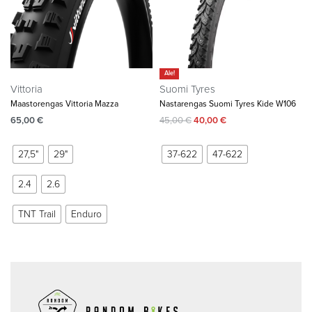
Ale!
Vittoria
Suomi Tyres
Maastorengas Vittoria Mazza
Nastarengas Suomi Tyres Kide W106
65,00
€
45,00
€
40,00
€
27,5"
29"
37-622
47-622
2.4
2.6
TNT Trail
Enduro