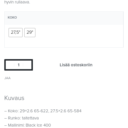
hyvin rullaava.
KOKO
27,5"
29"
Lisää ostoskoriin
JAA
Kuvaus
– Koko: 29×2.6 65-622, 27.5×2.6 65-584
– Runko: taitettava
– Mallinimi: Black Ice 400