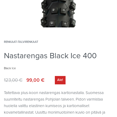
RENKAAT
›
TALVIRENKAAT
Nastarengas Black Ice 400
Black Ice
123,00
€
99,00
€
Ale!
Taitettava plus-koon nastarengas kartionastalla. Suomessa
suunniteltu nastarengas Pohjolan talveen. Pidon varmistaa
huolella valittu elastinen kumiseos ja kartiomalliset
kovametallinastat. Uusittu monimuotoinen kuvio on pitävä ja