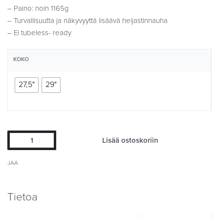
– Paino: noin 1165g
– Turvallisuutta ja näkyvyyttä lisäävä heijastinnauha
– Ei tubeless- ready
KOKO
27,5"
29"
Lisää ostoskoriin
JAA
Tietoa