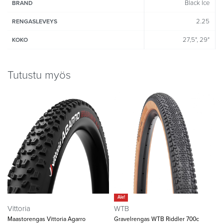
Black Ice
BRAND
2.25
RENGASLEVEYS
27,5", 29"
KOKO
Tutustu myös
Ale!
Vittoria
WTB
Maastorengas Vittoria Agarro
Gravelrengas WTB Riddler 700c