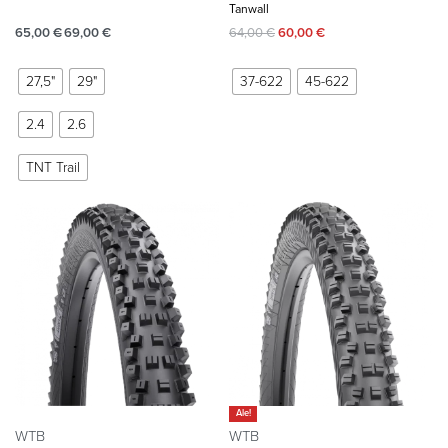
Tanwall
65,00
€
69,00
€
64,00
€
60,00
€
27,5"
29"
37-622
45-622
2.4
2.6
TNT Trail
Ale!
WTB
WTB