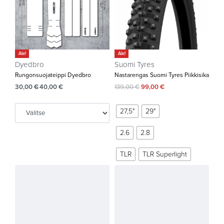
Ale!
Ale!
Dyedbro
Suomi Tyres
Rungonsuojateippi Dyedbro
Nastarengas Suomi Tyres Piikkisika
30,00
€
40,00
€
139,00
€
99,00
€
27,5"
29"
2.6
2.8
TLR
TLR Superlight