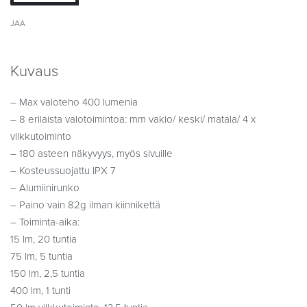
JAA
Kuvaus
– Max valoteho 400 lumenia
– 8 erilaista valotoimintoa: mm vakio/ keski/ matala/ 4 x
vilkkutoiminto
– 180 asteen näkyvyys, myös sivuille
– Kosteussuojattu IPX 7
– Alumiinirunko
– Paino vain 82g ilman kiinnikettä
– Toiminta-aika:
15 lm, 20 tuntia
75 lm, 5 tuntia
150 lm, 2,5 tuntia
400 lm, 1 tunti