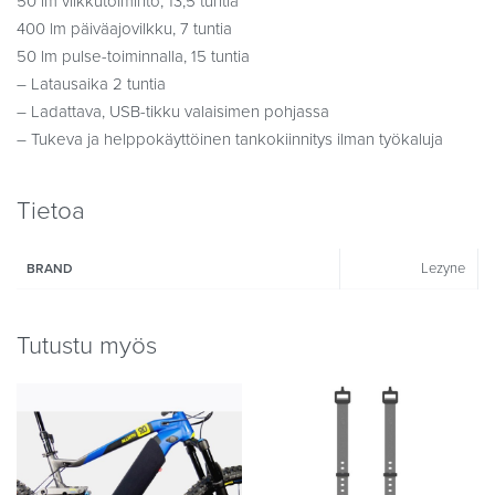
50 lm vilkkutoiminto, 13,5 tuntia
400 lm päiväajovilkku, 7 tuntia
50 lm pulse-toiminnalla, 15 tuntia
– Latausaika 2 tuntia
– Ladattava, USB-tikku valaisimen pohjassa
– Tukeva ja helppokäyttöinen tankokiinnitys ilman työkaluja
Tietoa
Lezyne
BRAND
Tutustu myös