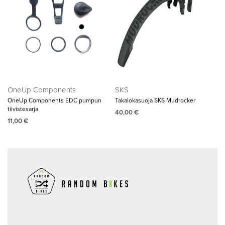
OneUp Components
SKS
OneUp Components EDC pumpun
Takalokasuoja SKS Mudrocker
tiivistesarja
40,00
€
11,00
€