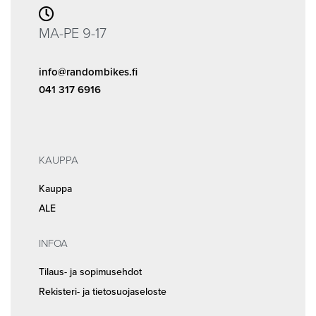
MA-PE 9-17
info@randombikes.fi
041 317 6916
KAUPPA
Kauppa
ALE
INFOA
Tilaus- ja sopimusehdot
Rekisteri- ja tietosuojaseloste