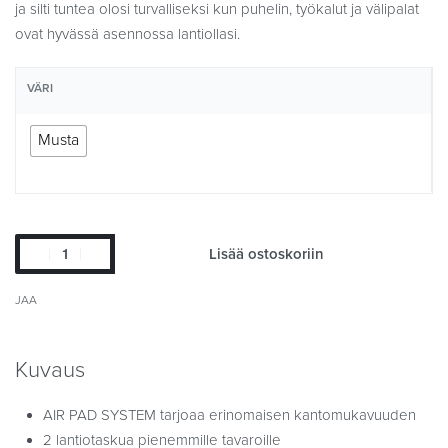
ja silti tuntea olosi turvalliseksi kun puhelin, työkalut ja välipalat
ovat hyvässä asennossa lantiollasi.
VÄRI
Musta
Lisää ostoskoriin
JAA
Kuvaus
AIR PAD SYSTEM tarjoaa erinomaisen kantomukavuuden
2 lantiotaskua pienemmille tavaroille