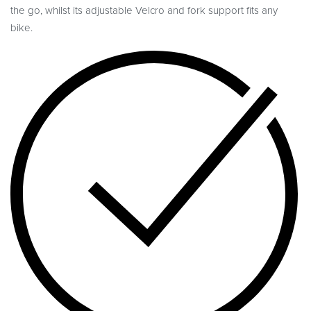
the go, whilst its adjustable Velcro and fork support fits any
bike.