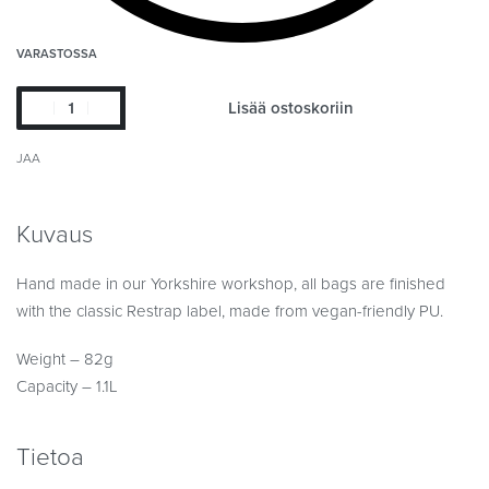
VARASTOSSA
Lisää ostoskoriin
JAA
Kuvaus
Hand made in our Yorkshire workshop, all bags are finished
with the classic Restrap label, made from vegan-friendly PU.
Weight – 82g
Capacity – 1.1L
Tietoa