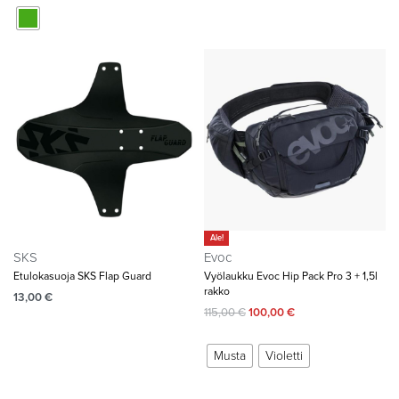
Ale!
SKS
Evoc
Etulokasuoja SKS Flap Guard
Vyölaukku Evoc Hip Pack Pro 3 + 1,5l
rakko
13,00
€
115,00
€
100,00
€
Musta
Violetti