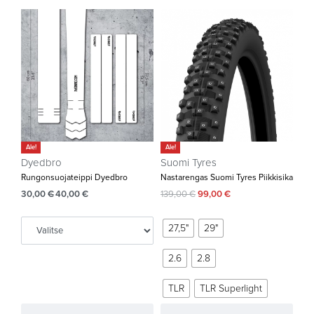
Ale!
Ale!
Dyedbro
Suomi Tyres
Rungonsuojateippi Dyedbro
Nastarengas Suomi Tyres Piikkisika
30,00
€
40,00
€
139,00
€
99,00
€
27,5"
29"
2.6
2.8
TLR
TLR Superlight