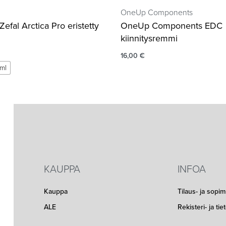
OneUp Components
efal Arctica Pro eristetty
OneUp Components EDC
kiinnitysremmi
16,00
€
ml
KAUPPA
INFOA
Kauppa
Tilaus- ja sopi
ALE
Rekisteri- ja ti