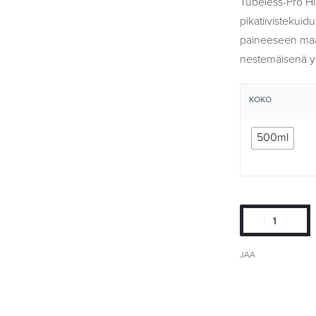
Tubeless-Pro Hi
pikatiivistekuid
paineeseen maan
nestemäisenä yl
KOKO
500ml
JAA