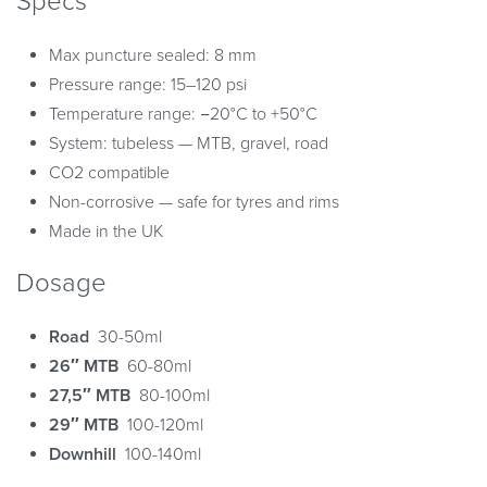
Specs
Max puncture sealed: 8 mm
Pressure range: 15–120 psi
Temperature range: −20°C to +50°C
System: tubeless — MTB, gravel, road
CO2 compatible
Non-corrosive — safe for tyres and rims
Made in the UK
Dosage
Road
30-50ml
26″ MTB
60-80ml
27,5″ MTB
80-100ml
29″ MTB
100-120ml
Downhill
100-140ml