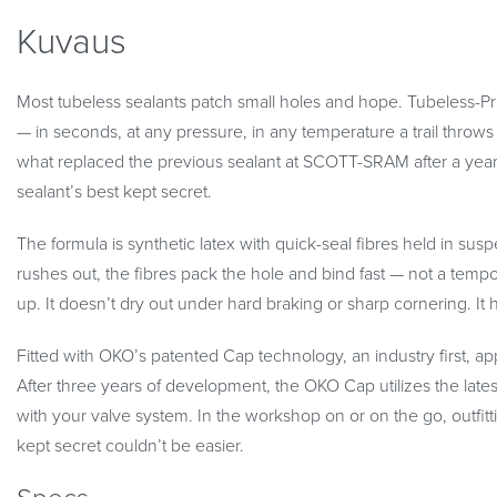
Kuvaus
Most tubeless sealants patch small holes and hope. Tubeless-P
— in seconds, at any pressure, in any temperature a trail throws 
what replaced the previous sealant at SCOTT-SRAM after a year of
sealant’s best kept secret.
The formula is synthetic latex with quick-seal fibres held in s
rushes out, the fibres pack the hole and bind fast — not a tempor
up. It doesn’t dry out under hard braking or sharp cornering. It 
Fitted with OKO’s patented Cap technology, an industry first, ap
After three years of development, the OKO Cap utilizes the latest
with your valve system. In the workshop on or on the go, outfitti
kept secret couldn’t be easier.