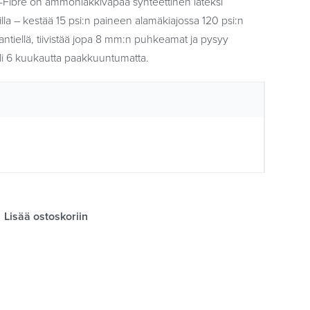
-Fibre on ammoniakkivapaa synteettinen lateksi
uilla – kestää 15 psi:n paineen alamäkiajossa 120 psi:n
tiellä, tiivistää jopa 8 mm:n puhkeamat ja pysyy
i 6 kuukautta paakkuuntumatta.
Lisää ostoskoriin