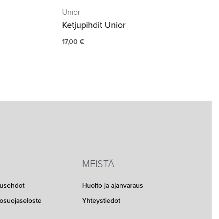
Unior
Ketjupihdit Unior
17,00
€
MEISTÄ
musehdot
Huolto ja ajanvaraus
etosuojaseloste
Yhteystiedot