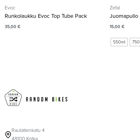
Evoc
Zefal
Runkolaukku Evoc Top Tube Pack
Juomapullo Z
35,00
€
15,00
€
550ml
750
Rautatienkatu 4
48100 Kotka