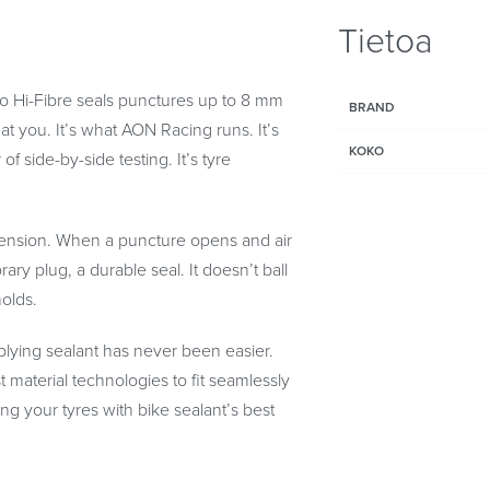
Tietoa
ro Hi-Fibre seals punctures up to 8 mm
BRAND
at you. It’s what AON Racing runs. It’s
KOKO
 side-by-side testing. It’s tyre
uspension. When a puncture opens and air
ary plug, a durable seal. It doesn’t ball
holds.
plying sealant has never been easier.
 material technologies to fit seamlessly
ng your tyres with bike sealant’s best