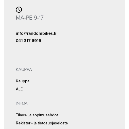
MA-PE 9-17
info@randombikes.fi
041 317 6916
KAUPPA
Kauppa
ALE
INFOA
Tilaus- ja sopimusehdot
Rekisteri- ja tietosuojaseloste