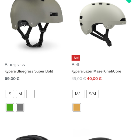
Ale!
Bluegrass
Bell
Kypärä Bluegrass Super Bold
Kypärä Lazer Maze KinetiCore
69,00
€
49,00
€
40,00
€
S
M
L
M/L
S/M