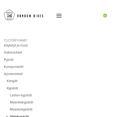
0
TUOTERYHMÄT
Käytetyt ja muut
Suksivoiteet
Pyörät
Komponentit
Ajovarusteet
Kengät
Kypärät
Lasten kypärät
Maantiekypärät
Maastokypärät
Yleiskypärät