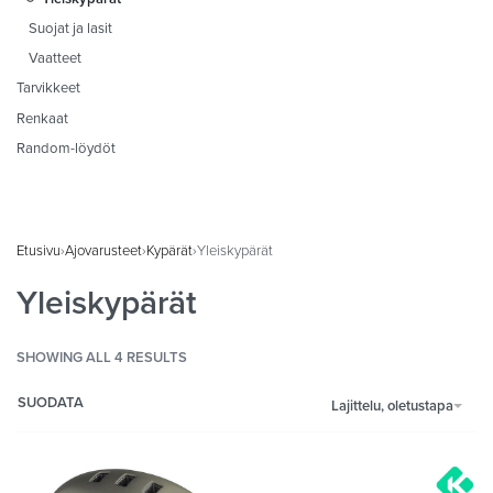
Suojat ja lasit
Vaatteet
Tarvikkeet
Renkaat
Random-löydöt
Etusivu
›
Ajovarusteet
›
Kypärät
›
Yleiskypärät
Yleiskypärät
SHOWING ALL 4 RESULTS
SUODATA
Lajittelu, oletustapa