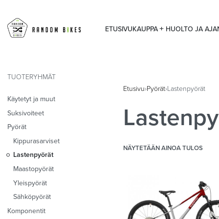
ETUSIVU
KAUPPA
HUOLTO JA AJ
TUOTERYHMÄT
Etusivu
›
Pyörät
›
Lastenpyörät
Käytetyt ja muut
Lastenpy
Suksivoiteet
Pyörät
Kippurasarviset
NÄYTETÄÄN AINOA TULOS
Lastenpyörät
Maastopyörät
Yleispyörät
Sähköpyörät
Komponentit