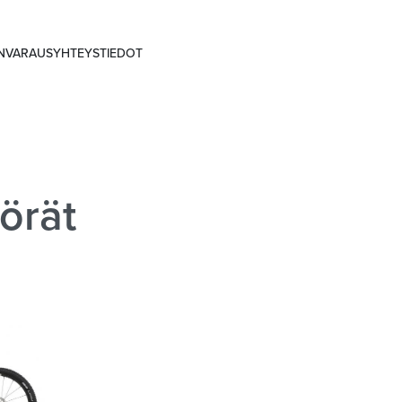
ANVARAUS
YHTEYSTIEDOT
örät