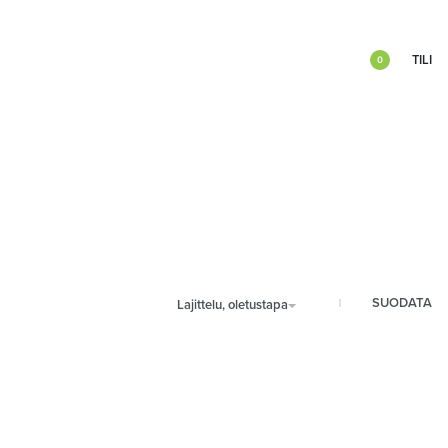
TILI
0
SUODATA
Lajittelu, oletustapa