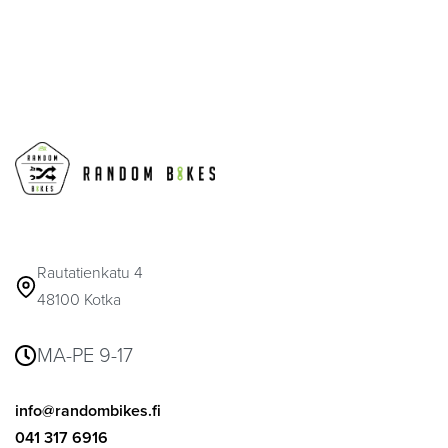
Rautatienkatu 4
48100 Kotka
MA-PE 9-17
info@randombikes.fi
041 317 6916