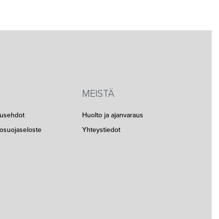
MEISTÄ
musehdot
Huolto ja ajanvaraus
etosuojaseloste
Yhteystiedot