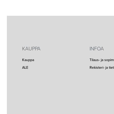
KAUPPA
INFOA
Kauppa
Tilaus- ja sopi
ALE
Rekisteri- ja ti