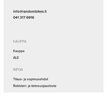
info@randombikes.fi
041 317 6916
KAUPPA
Kauppa
ALE
INFOA
Tilaus- ja sopimusehdot
Rekisteri- ja tietosuojaseloste
MEISTÄ