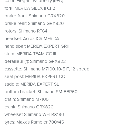
color: Elegant Wildberry (RED)
fork: MERIDA SILEX II CF2
brake front: Shimano GRX820
brake rear: Shimano GRX820
rotors: Shimano RT64
headset: Acros ICR MERIDA
handlebar: MERIDA EXPERT GRII
stem: MERIDA TEAM CC III
derailleur (r): Shimano GRX822
cassette: Shimano M7100, 10-51T, 12 speed
seat post: MERIDA EXPERT CC
saddle: MERIDA EXPERT SL
bottom bracket: Shimano SM-BBR60
chain: Shimano M7100
crank: Shimano GRX820
wheelset Shimano WH-RX180
tyres: Maxxis Rambler 700×45