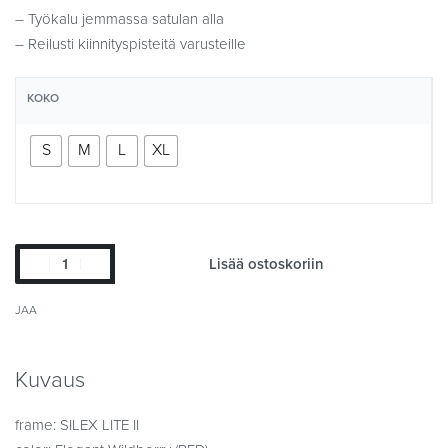
– Työkalu jemmassa satulan alla
– Reilusti kiinnityspisteitä varusteille
KOKO
S
M
L
XL
Lisää ostoskoriin
JAA
Kuvaus
frame: SILEX LITE II