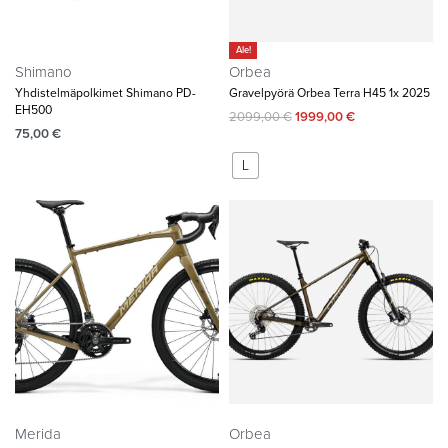
Ale!
Shimano
Orbea
Yhdistelmäpolkimet Shimano PD-
Gravelpyörä Orbea Terra H45 1x 2025
EH500
2099,00
€
1999,00
€
75,00
€
L
Merida
Orbea