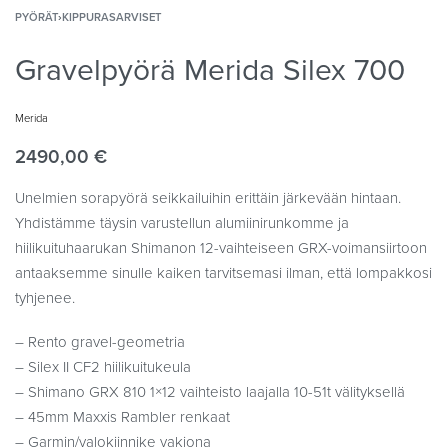
PYÖRÄT
›
KIPPURASARVISET
Gravelpyörä Merida Silex 700
Merida
2490,00
€
Unelmien sorapyörä seikkailuihin erittäin järkevään hintaan.
Yhdistämme täysin varustellun alumiinirunkomme ja
hiilikuituhaarukan Shimanon 12-vaihteiseen GRX-voimansiirtoon
antaaksemme sinulle kaiken tarvitsemasi ilman, että lompakkosi
tyhjenee.
– Rento gravel-geometria
– Silex II CF2 hiilikuitukeula
– Shimano GRX 810 1×12 vaihteisto laajalla 10-51t välityksellä
– 45mm Maxxis Rambler renkaat
– Garmin/valokiinnike vakiona