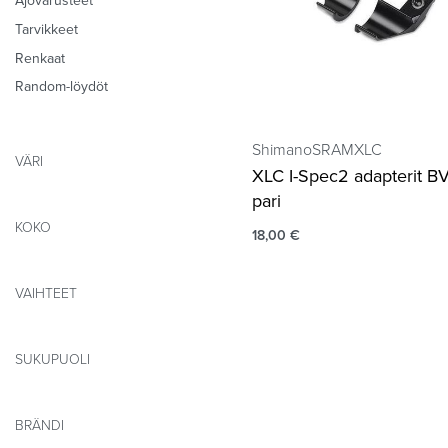
Ajovarusteet
Tarvikkeet
Renkaat
Random-löydöt
Shimano
SRAM
XLC
VÄRI
XLC I-Spec2 adapterit B
pari
KOKO
18,00
€
VAIHTEET
SUKUPUOLI
BRÄNDI