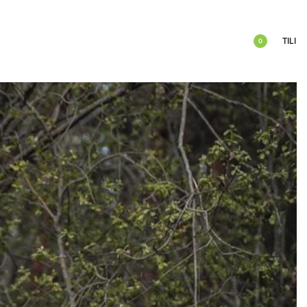
TILI
0