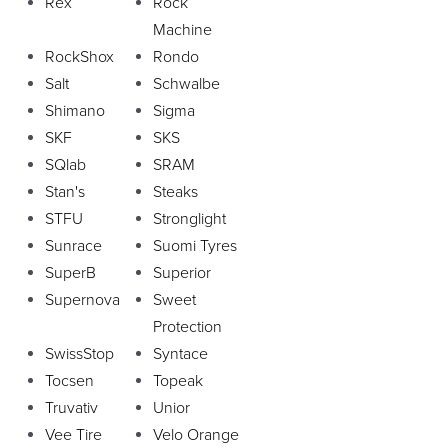
Rex
Rock
Machine
RockShox
Rondo
Salt
Schwalbe
Shimano
Sigma
SKF
SKS
SQlab
SRAM
Stan's
Steaks
STFU
Stronglight
Sunrace
Suomi Tyres
SuperB
Superior
Supernova
Sweet
Protection
SwissStop
Syntace
Tocsen
Topeak
Truvativ
Unior
Vee Tire
Velo Orange