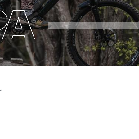
PA
21