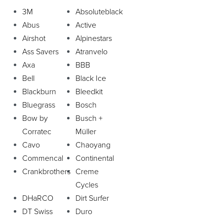
3M
Absoluteblack
Abus
Active
Airshot
Alpinestars
Ass Savers
Atranvelo
Axa
BBB
Bell
Black Ice
Blackburn
Bleedkit
Bluegrass
Bosch
Bow by
Busch +
Corratec
Müller
Cavo
Chaoyang
Commencal
Continental
Crankbrothers
Creme
Cycles
DHaRCO
Dirt Surfer
DT Swiss
Duro