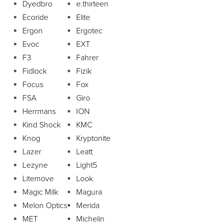
Dyedbro
e.thirteen
Ecoride
Elite
Ergon
Ergotec
Evoc
EXT
F3
Fahrer
Fidlock
Fizik
Focus
Fox
FSA
Giro
Herrmans
ION
Kind Shock
KMC
Knog
Kryptonite
Lazer
Leatt
Lezyne
Light5
Litemove
Look
Magic Milk
Magura
Melon Optics
Merida
MET
Michelin