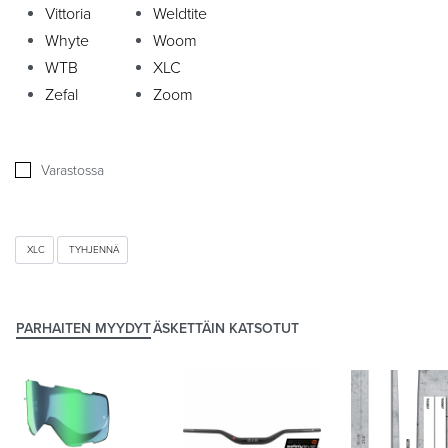
Vittoria
Weldtite
Whyte
Woom
WTB
XLC
Zefal
Zoom
Varastossa
XLC
TYHJENNÄ
PARHAITEN MYYDYT
ÄSKETTÄIN KATSOTUT