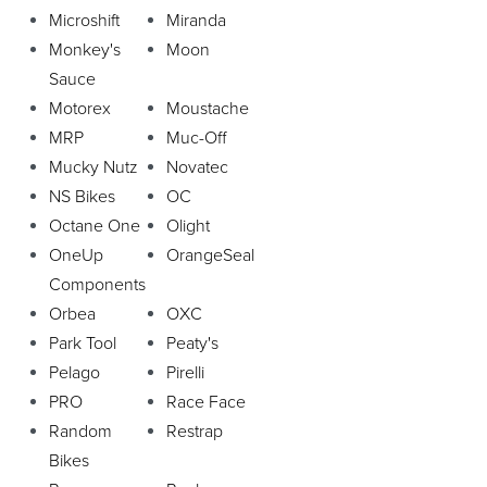
Microshift
Miranda
Monkey's
Moon
Sauce
Motorex
Moustache
MRP
Muc-Off
Mucky Nutz
Novatec
NS Bikes
OC
Octane One
Olight
OneUp
OrangeSeal
Components
Orbea
OXC
Park Tool
Peaty's
Pelago
Pirelli
PRO
Race Face
Random
Restrap
Bikes