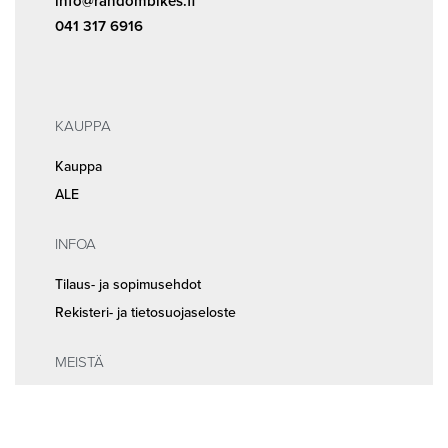
info@randombikes.fi
041 317 6916
KAUPPA
Kauppa
ALE
INFOA
Tilaus- ja sopimusehdot
Rekisteri- ja tietosuojaseloste
MEISTÄ
Huolto ja ajanvaraus
Yhteystiedot