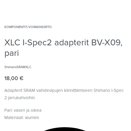
KOMPONENTIT
›
VOIMANSIIRTO
XLC I-Spec2 adapterit BV-X09,
pari
Shimano
SRAM
XLC
18,00
€
Adapterit SRAM vaihdevipujen kiinnittämiseen Shimano I-Spec
2 jarrukahvoihin.
Pari: vasen ja oikea
Materiaali: alumiini