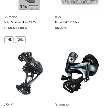
Shimano
KMC
Ketju Shimano HG-701 11v
Ketju KMC X12 12v
40,00
€
45,00
€
50,00
€
116L
126L
SRAM
Shimano