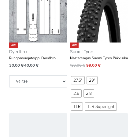
Ale!
Ale!
Dyedbro
Suomi Tyres
Rungonsuojateippi Dyedbro
Nastarengas Suomi Tyres Piikkisika
30,00
€
40,00
€
139,00
€
99,00
€
27,5"
29"
2.6
2.8
TLR
TLR Superlight