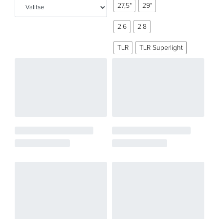
27,5"
29"
2.6
2.8
TLR
TLR Superlight