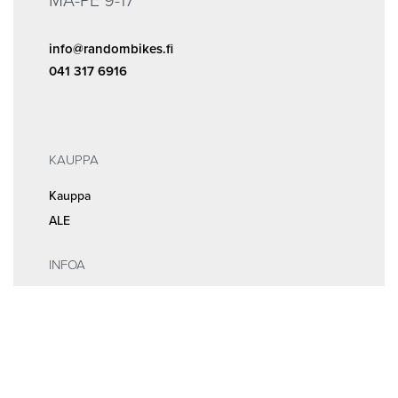
MA-PE 9-17
info@randombikes.fi
041 317 6916
KAUPPA
Kauppa
ALE
INFOA
Tilaus- ja sopimusehdot
Rekisteri- ja tietosuojaseloste
MEISTÄ