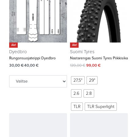
Ale!
Ale!
Dyedbro
Suomi Tyres
Rungonsuojateippi Dyedbro
Nastarengas Suomi Tyres Piikkisika
30,00
€
40,00
€
139,00
€
99,00
€
27,5"
29"
2.6
2.8
TLR
TLR Superlight