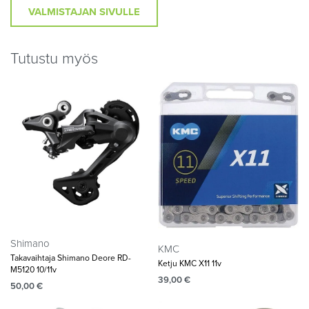
VALMISTAJAN SIVULLE
Tutustu myös
Shimano
KMC
Takavaihtaja Shimano Deore RD-
Ketju KMC X11 11v
M5120 10/11v
39,00
€
50,00
€