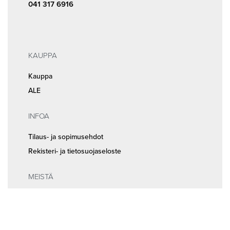
041 317 6916
KAUPPA
Kauppa
ALE
INFOA
Tilaus- ja sopimusehdot
Rekisteri- ja tietosuojaseloste
MEISTÄ
Huolto ja ajanvaraus
Yhteystiedot