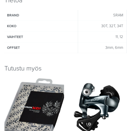
Tietoa
SRAM
BRAND
30T, 32T, 34T
KOKO
11, 12
VAIHTEET
3mm, 6mm
OFFSET
Tutustu myös