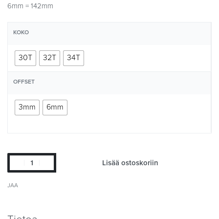
6mm = 142mm
KOKO
30T
32T
34T
OFFSET
3mm
6mm
Lisää ostoskoriin
JAA