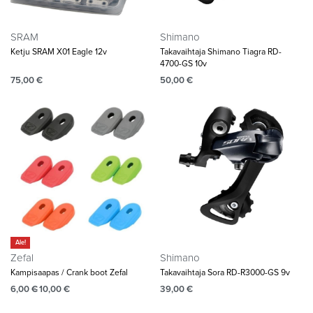
SRAM
Shimano
Ketju SRAM X01 Eagle 12v
Takavaihtaja Shimano Tiagra RD-
4700-GS 10v
75,00
€
50,00
€
Ale!
Zefal
Shimano
Kampisaapas / Crank boot Zefal
Takavaihtaja Sora RD-R3000-GS 9v
6,00
€
10,00
€
39,00
€