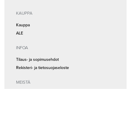
KAUPPA
Kauppa
ALE
INFOA
Tilaus- ja sopimusehdot
Rekisteri- ja tietosuojaseloste
MEISTÄ
Huolto ja ajanvaraus
Yhteystiedot
Seuraa meitä somessa