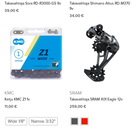
Takavaihtaja Sora RD-R3000-GS 9v
Takavaihtaja Shimano Altus RD-M370
9v
39,00
€
34,00
€
KMC
SRAM
Ketju KMC Z1 1v
Takavaihtaja SRAM X01 Eagle 12v
11,00
€
259,00
€
Wide 1/8"
Narrow 3/32"