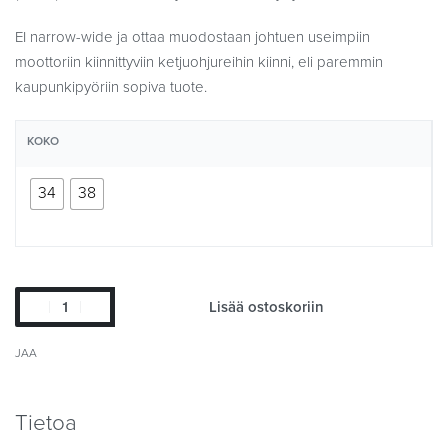
EI narrow-wide ja ottaa muodostaan johtuen useimpiin
moottoriin kiinnittyviin ketjuohjureihin kiinni, eli paremmin
kaupunkipyöriin sopiva tuote.
KOKO
34
38
Lisää ostoskoriin
JAA
Tietoa