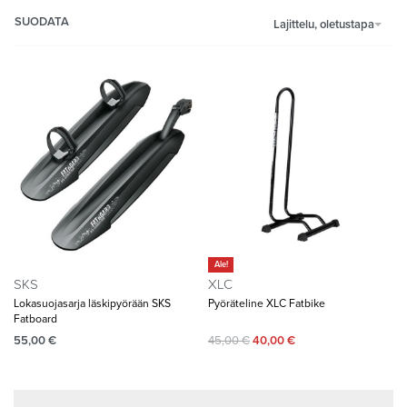
SUODATA
Lajittelu, oletustapa
Ale!
SKS
XLC
Lokasuojasarja läskipyörään SKS
Pyöräteline XLC Fatbike
Fatboard
55,00
€
45,00
€
40,00
€