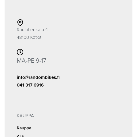
Rautatienkatu 4
48100 Kotka
MA-PE 9-17
info@randombikes.fi
041 317 6916
KAUPPA
Kauppa
ALE