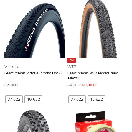
Ale!
Vittoria
WTB
Gravelrengas Vittoria Terreno Dry 2C
Gravelrengas WTB Riddler 700c
Tanwall
37,00
€
64,00
€
60,00
€
37-622
40-622
37-622
45-622