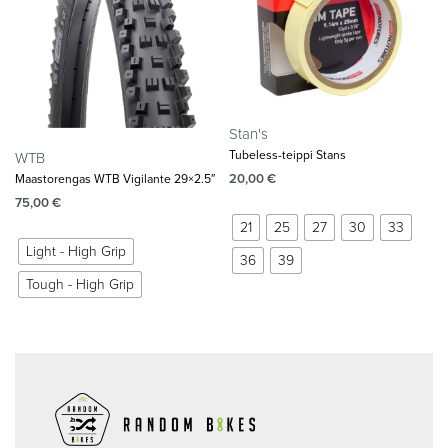
Stan's
Tubeless-teippi Stans
WTB
20,00
€
Maastorengas WTB Vigilante 29×2.5″
75,00
€
21
25
27
30
33
Light - High Grip
36
39
Tough - High Grip