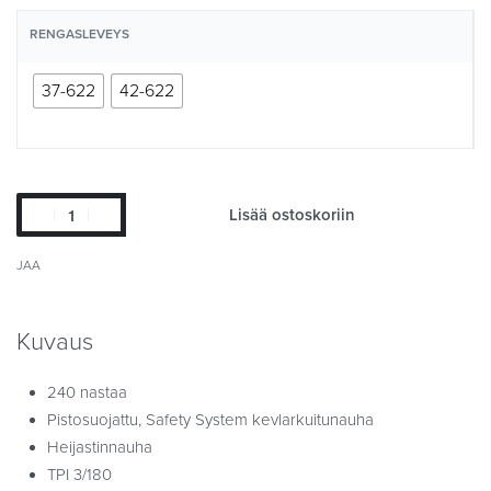
RENGASLEVEYS
37-622
42-622
Lisää ostoskoriin
JAA
Kuvaus
240 nastaa
Pistosuojattu, Safety System kevlarkuitunauha
Heijastinnauha
TPI 3/180