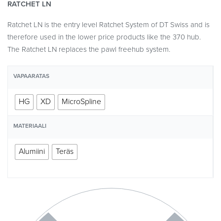
RATCHET LN
Ratchet LN is the entry level Ratchet System of DT Swiss and is
therefore used in the lower price products like the 370 hub.
The Ratchet LN replaces the pawl freehub system.
VAPAARATAS
HG
XD
MicroSpline
MATERIAALI
Alumiini
Teräs