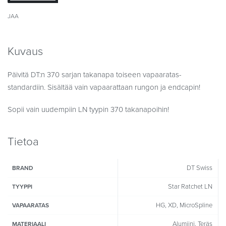
JAA
Kuvaus
Päivitä DT:n 370 sarjan takanapa toiseen vapaaratas-
standardiin. Sisältää vain vapaarattaan rungon ja endcapin!
Sopii vain uudempiin LN tyypin 370 takanapoihin!
Tietoa
DT Swiss
BRAND
Star Ratchet LN
TYYPPI
HG, XD, MicroSpline
VAPAARATAS
Alumiini, Teräs
MATERIAALI