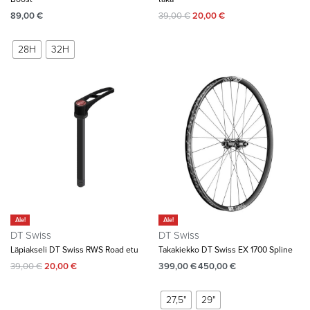
89,00
€
39,00
€
20,00
€
28H
32H
Ale!
Ale!
DT Swiss
DT Swiss
Läpiakseli DT Swiss RWS Road etu
Takakiekko DT Swiss EX 1700 Spline
39,00
€
20,00
€
399,00
€
450,00
€
27,5"
29"