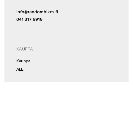
info@randombikes.fi
041 317 6916
KAUPPA
Kauppa
ALE
INFOA
Tilaus- ja sopimusehdot
Rekisteri- ja tietosuojaseloste
MEISTÄ
Huolto ja ajanvaraus