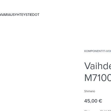
ANVARAUS
YHTEYSTIEDOT
KOMPONENTIT
›
VO
Vaihd
M7100
Shimano
45,00
€