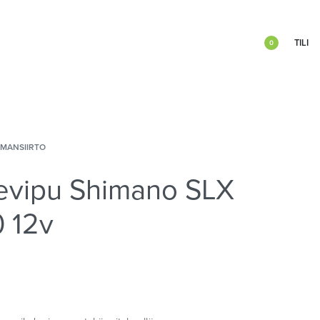
TILI
0
IMANSIIRTO
evipu Shimano SLX
 12v