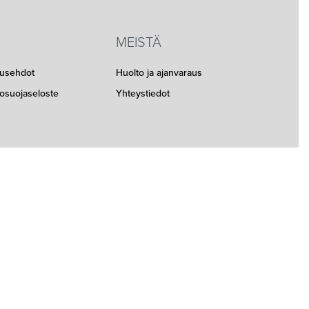
MEISTÄ
musehdot
Huolto ja ajanvaraus
etosuojaseloste
Yhteystiedot