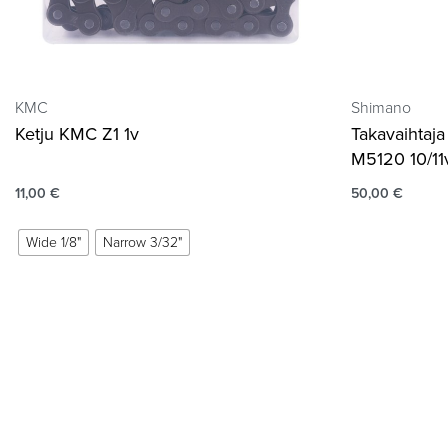
KMC
Shimano
Ketju KMC Z1 1v
Takavaihtaj
M5120 10/11
11,00
€
50,00
€
Wide 1/8"
Narrow 3/32"