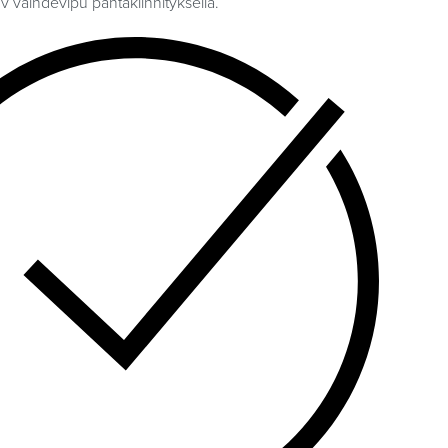
 vaihdevipu pantakiinnityksellä.