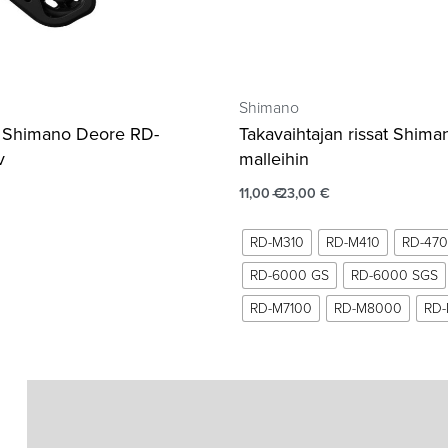
Shimano
a Shimano Deore RD-
Takavaihtajan rissat Shiman
v
malleihin
11,00
€
23,00
€
RD-M310
RD-M410
RD-47
RD-6000 GS
RD-6000 SGS
RD-M7100
RD-M8000
RD-