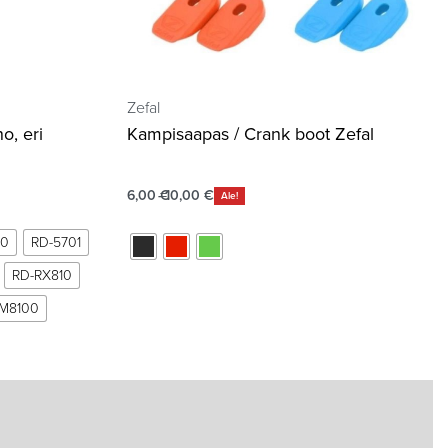
Zefal
o, eri
Kampisaapas / Crank boot Zefal
6,00
€
10,00
€
Ale!
00
RD-5701
RD-RX810
M8100