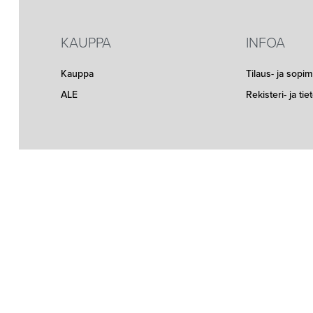
KAUPPA
INFOA
Kauppa
Tilaus- ja sopi
ALE
Rekisteri- ja ti
Seuraa meitä somessa