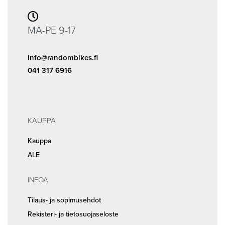
MA-PE 9-17
info@randombikes.fi
041 317 6916
KAUPPA
Kauppa
ALE
INFOA
Tilaus- ja sopimusehdot
Rekisteri- ja tietosuojaseloste