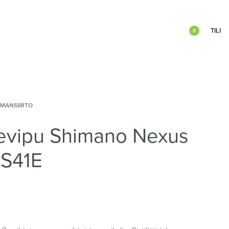
TILI
0
IMANSIIRTO
evipu Shimano Nexus
3S41E