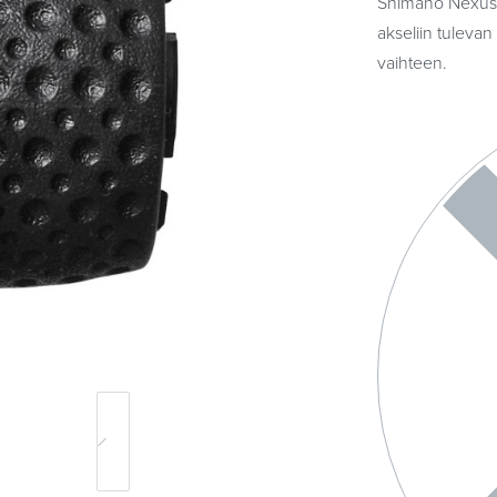
Shimano Nexus 3
akseliin tulevan
vaihteen.