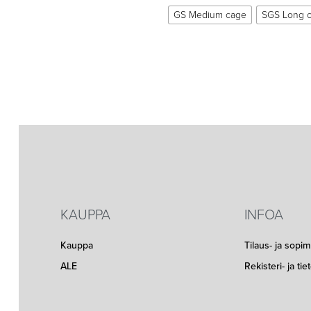
GS Medium cage
SGS Long 
KAUPPA
INFOA
Kauppa
Tilaus- ja sopi
ALE
Rekisteri- ja ti