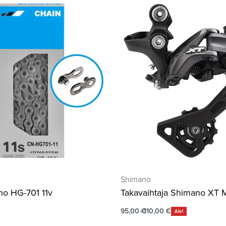
Shimano
no HG-701 11v
Takavaihtaja Shimano XT 
€
95,00
€
110,00
€
Ale!