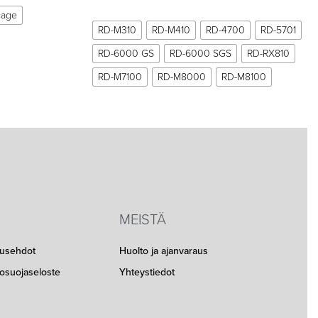
cage
RD-M310
RD-M410
RD-4700
RD-5701
RD-6000 GS
RD-6000 SGS
RD-RX810
RD-M7100
RD-M8000
RD-M8100
MEISTÄ
musehdot
Huolto ja ajanvaraus
etosuojaseloste
Yhteystiedot