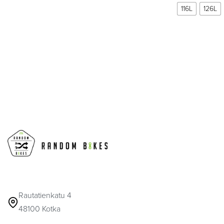
116L
126L
Rautatienkatu 4
48100 Kotka