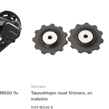
Shimano
M8000 11v
Takavaihtajan rissat Shimano, eri
malleihin
11,00
€
23,00
€