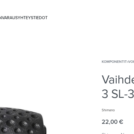
ANVARAUS
YHTEYSTIEDOT
KOMPONENTIT
›
VO
Vaihd
3 SL-
Shimano
22,00
€